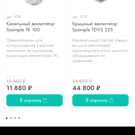
арт.
10TR
арт.
71TR
Канальный вентилятор
Крышный вентилятор
Sysimple TK 100
Sysimple TDVS 225
Предназначен для
Вертикальный способ отвода
использования в круглых
воздуха увеличивает
канальных воздуховодах.
производительность данного
Канальные вентиляторы TK...
оборудования по
сравнению...
15 960 ₽
54 820 ₽
11 880 ₽
44 800 ₽
В корзину
В корзину