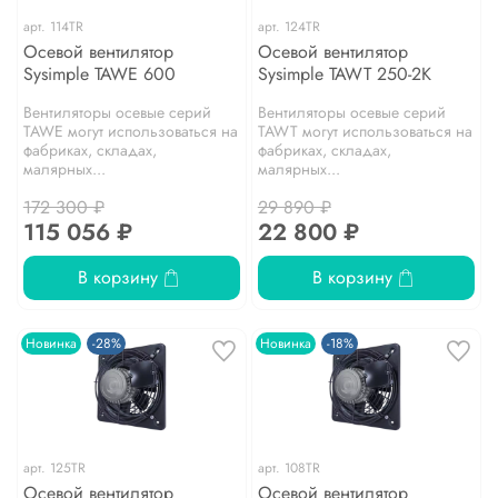
арт.
114TR
арт.
124TR
Осевой вентилятор
Осевой вентилятор
Sysimple TAWE 600
Sysimple TAWT 250-2K
Вентиляторы осевые серий
Вентиляторы осевые серий
TAWE могут использоваться на
TAWT могут использоваться на
фабриках, складах,
фабриках, складах,
малярных...
малярных...
172 300 ₽
29 890 ₽
115 056 ₽
22 800 ₽
В корзину
В корзину
Новинка
-28%
Новинка
-18%
арт.
125TR
арт.
108TR
Осевой вентилятор
Осевой вентилятор