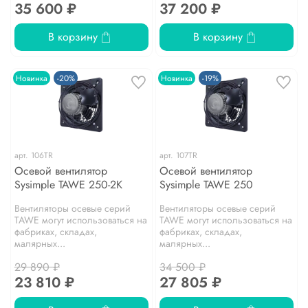
35 600 ₽
37 200 ₽
В корзину
В корзину
Новинка
-20%
Новинка
-19%
арт.
106TR
арт.
107TR
Осевой вентилятор
Осевой вентилятор
Sysimple TAWE 250-2K
Sysimple TAWE 250
Вентиляторы осевые серий
Вентиляторы осевые серий
TAWE могут использоваться на
TAWE могут использоваться на
фабриках, складах,
фабриках, складах,
малярных...
малярных...
29 890 ₽
34 500 ₽
23 810 ₽
27 805 ₽