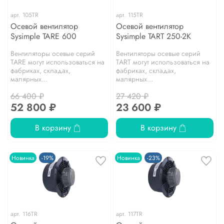
арт.
105TR
арт.
115TR
Осевой вентилятор
Осевой вентилятор
Sysimple TARE 600
Sysimple TART 250-2K
Вентиляторы осевые серий
Вентиляторы осевые серий
TARE могут использоваться на
TART могут использоваться на
фабриках, складах,
фабриках, складах,
малярных...
малярных...
66 400 ₽
27 420 ₽
52 800 ₽
23 600 ₽
В корзину
В корзину
Новинка
-19%
Новинка
-23%
арт.
116TR
арт.
117TR