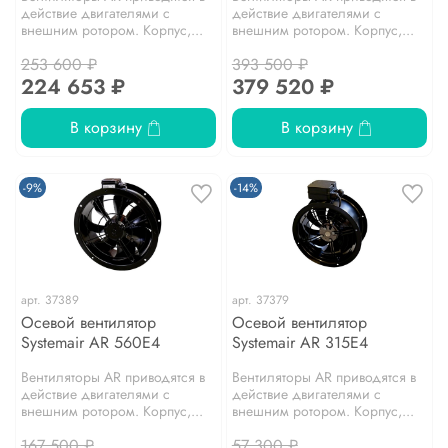
действие двигателями с
действие двигателями с
внешним ротором. Корпус,...
внешним ротором. Корпус,...
253 600 ₽
393 500 ₽
224 653 ₽
379 520 ₽
В корзину
В корзину
-9%
-14%
арт.
37389
арт.
37379
Осевой вентилятор
Осевой вентилятор
Systemair AR 560E4
Systemair AR 315E4
Вентиляторы AR приводятся в
Вентиляторы AR приводятся в
действие двигателями с
действие двигателями с
внешним ротором. Корпус,...
внешним ротором. Корпус,...
167 500 ₽
57 300 ₽