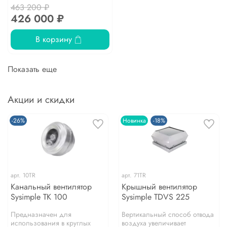
463 200 ₽
426 000 ₽
В корзину
Показать еще
Акции и скидки
-26%
Новинка
-18%
арт.
10TR
арт.
71TR
Канальный вентилятор
Крышный вентилятор
Sysimple TK 100
Sysimple TDVS 225
Предназначен для
Вертикальный способ отвода
использования в круглых
воздуха увеличивает