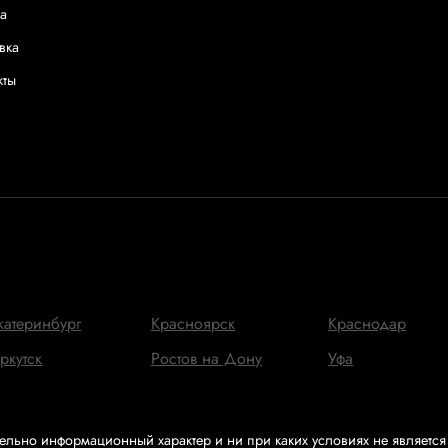
а
вка
кты
катеринбург
Красноярск
Краснодар
ркутск
Ростов на Дону
Уфа
ельно информационный характер и ни при каких условиях не является