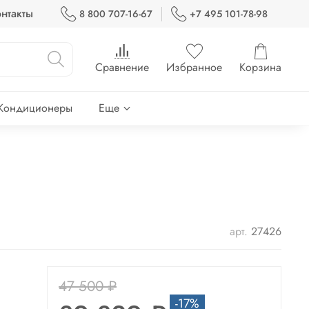
нтакты
8 800 707-16-67
+7 495 101-78-98
Сравнение
Избранное
Корзина
Кондиционеры
Еще
арт.
27426
47 500 ₽
-17%