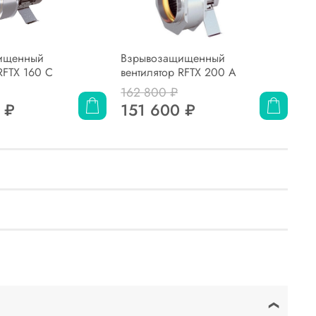
ищенный
Взрывозащищенный
Вз
RFTX 160 C
вентилятор RFTX 200 A
ве
162 800 ₽
16
 ₽
151 600 ₽
1