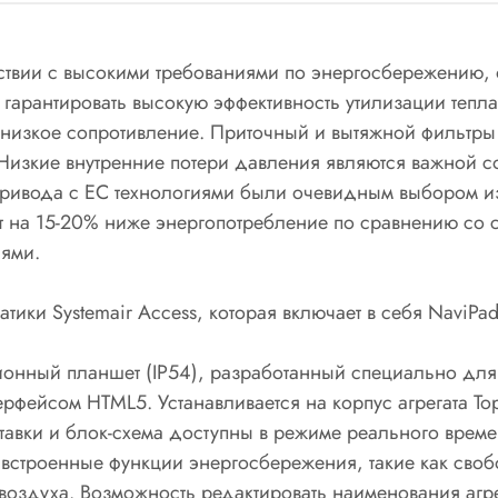
етствии с высокими требованиями по энергосбережению
 гарантировать высокую эффективность утилизации тепл
т низкое сопротивление. Приточный и вытяжной фильтр
. Низкие внутренние потери давления являются важной
привода с EC технологиями были очевидным выбором из-
т на 15-20% ниже энергопотребление по сравнению со
лями.
матики Systemair Access, которая включает в себя NaviP
ионный планшет (IP54), разработанный специально дл
рфейсом HTML5. Устанавливается на корпус агрегата Top
тавки и блок-схема доступны в режиме реального време
т встроенные функции энергосбережения, такие как св
 воздуха. Возможность редактировать наименования агр