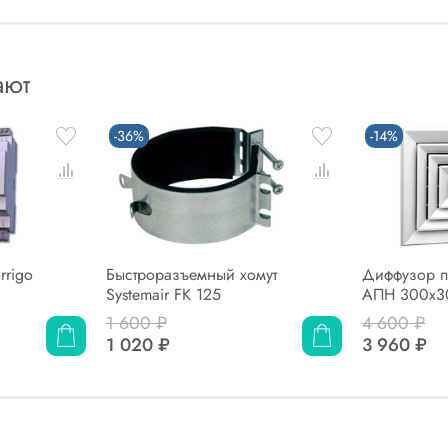
ают
-36%
-14%
rrigo
Быстроразъемный хомут
Диффузор п
Systemair FK 125
АПН 300x3
1 600 ₽
4 600 ₽
1 020 ₽
3 960 ₽