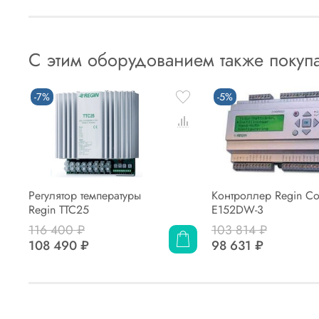
С этим оборудованием также покуп
-7%
-5%
Регулятор температуры
Контроллер Regin Co
Regin TTC25
E152DW-3
116 400 ₽
103 814 ₽
108 490 ₽
98 631 ₽