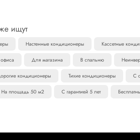
ва оборудования. Оптовые цены рассчитывает менеджер индив
бласти составляет 40 руб. за каждый километр от кольцевой 
.
те быть уверены в ее оригинальности и наличии фирменной г
– бесплатно!
же ищут
года до 5 лет.
нии — до ТК бесплатно.
неры
Настенные кондиционеры
Кассетные конд
 офиса
Для магазина
В спальню
Неинве
орогие кондиционеры
Тихие кондиционеры
С 
На площадь 50 м2
С гарантией 5 лет
Бесплатн