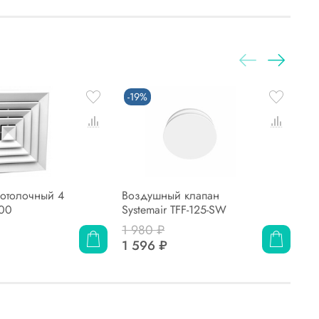
-19%
П
отолочный 4
Воздушный клапан
Ре
00
Systemair TFF-125-SW
Sy
1 980 ₽
1 596 ₽
0 