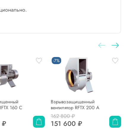
пционально.
-7%
-
ищенный
Взрывозащищенный
Вз
RFTX 160 C
вентилятор RFTX 200 A
ве
162 800 ₽
16
 ₽
151 600 ₽
1