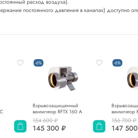
остоянный расход воздуха).
ржание постоянного давления в каналах) доступно о
-6%
-6%
Взрывозащищенный
Взрывозащ
 C
вентилятор RFTX 160 A
вентилятор 
154 600 ₽
156 700 ₽
145 300 ₽
147 500