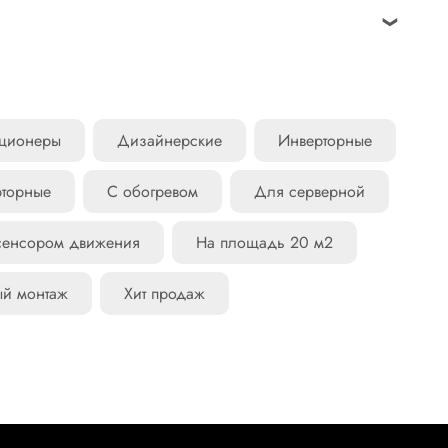
идуально. Отправьте ваш заказ нам на почту
автодороги.
арантии производителя. В зависимости от
иционеры
Дизайнерские
Инверторные
рторные
С обогревом
Для серверной
сенсором движения
На площадь 20 м2
ый монтаж
Хит продаж