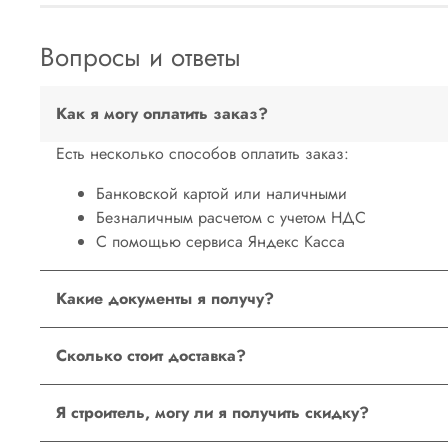
Вопросы и ответы
Как я могу оплатить заказ?
Есть несколько способов оплатить заказ:
Банковской картой или наличными
Безналичным расчетом с учетом НДС
С помощью сервиса Яндекс Касса
Какие документы я получу?
Стоимость на сайте уже включает НДС. При получении 
Сколько стоит доставка?
гарантийный талон и т.д.
Доставка по Москве или Санкт - Петербургу — бе
Я строитель, могу ли я получить скидку?
Стандартная доставка - 600 руб.