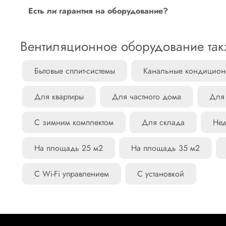
Скидка возможна при заказе определенного количест
Доставка за пределы КАД платная. Доставка по о
Есть ли гарантия на оборудование?
info@texsfera.ru
, наш специалист свяжется с Вами.
Подъем на этаж - от 300 руб. за единицу товара
Да, приобретая продукцию в нашей компании, Вы може
2. Самовывоз c нашего склада или пункта выдачи 
Вентиляционное оборудование так
оборудования гарантийный срок может составлять от 1 
3. Доставка по России силами Транспортной компа
Бытовые сплит-системы
Канальные кондицио
Для квартиры
Для частного дома
Для
С зимним комплектом
Для склада
Нед
На площадь 25 м2
На площадь 35 м2
С Wi-Fi управлением
С установкой