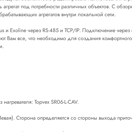
ь агрегат под потребности различных объектов. С обзо
рабатывающих агрегатов внутри локальной сети.
s и Exoline через RS-485 и TCP/IP. Подключение через 
ют Вам все, что необходимо для создания комфортног
и.
з нагревателя: Topvex SR06-L-CAV.
(Левая). Сторона определяется со стороны выхода прито