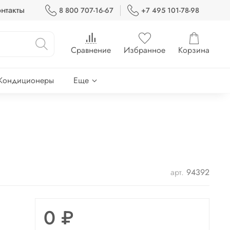
нтакты
8 800 707-16-67
+7 495 101-78-98
Сравнение
Избранное
Корзина
Кондиционеры
Еще
арт.
94392
0 ₽