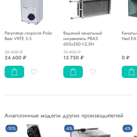
Регулятор скорости Polar
Водяной канальный
Канальн
Bear VRTE 3.5
нагреватель PBAS
Ned EA
600х350-1-2,5N
28 600 ₽
15 400 ₽
24 600 ₽
13 750 ₽
0 ₽
Аналогичные модели других производителей
-10%
-6%
-6%