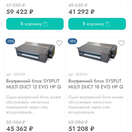
67 250 ₽
49 632 ₽
59 422 ₽
41 292 ₽
В корзину
В корзину
-13%
-18%
арт.
362145
арт.
362514
Внутренний блок SYSPLIT
Внутренний блок SYSPLIT
MULTI DUCT 12 EVO HP Q
MULTI DUCT 18 EVO HP Q
Один внутренний блок может
Один внутренний блок может
обслуживать несколько
обслуживать несколько
помещений через сеть
помещений через сеть
воздуховодов...
воздуховодов...
52 364 ₽
62 086 ₽
45 362 ₽
51 208 ₽