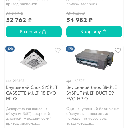
привод заслонок....
привод заслонок....
61 319 ₽
63 240 ₽
52 762 ₽
54 982 ₽
В корзину
В корзину
-12%
-17%
арт.
212326
арт.
163527
Внутренний блок SYSPLIT
Внутренний блок SIMPLE
CASSETTE MULTI 18 EVO
SYSPLIT MULTI DUCT 09
HP Q
EVO HP Q
Декоративная панель с
Один внутренний блок может
обдувом 360°, цифровой
обслуживать несколько
дисплей. Автоматический
помещений через сеть
привод заслонок....
воздуховодов...