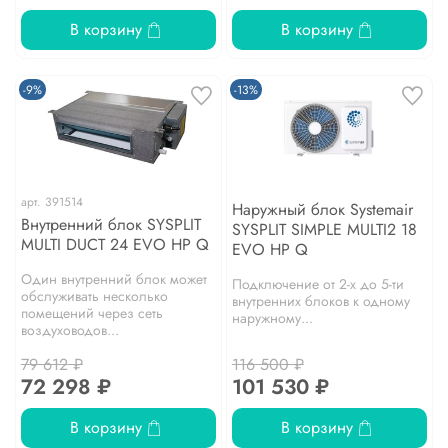
В корзину
В корзину
-9%
-13%
арт.
391514
Наружный блок Systemair
Внутренний блок SYSPLIT
SYSPLIT SIMPLE MULTI2 18
MULTI DUCT 24 EVO HP Q
EVO HP Q
Один внутренний блок может
Подключение от 2-х до 5-ти
обслуживать несколько
внутренних блоков к одному
помещений через сеть
наружному...
воздуховодов...
79 612 ₽
116 500 ₽
72 298 ₽
101 530 ₽
В корзину
В корзину