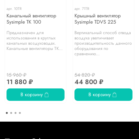
арт.
10TR
арт.
71TR
Канальный вентилятор
Крышный вентилятор
Sysimple TK 100
Sysimple TDVS 225
Предназначен для
Вертикальный способ отвода
использования в круглых
воздуха увеличивает
канальных воздуховодах.
производительность данного
Канальные вентиляторы TK...
оборудования по
сравнению...
15 960 ₽
54 820 ₽
11 880 ₽
44 800 ₽
В корзину
В корзину