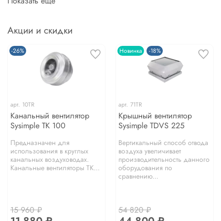
Показать еще
Акции и скидки
-26%
Новинка
-18%
арт.
10TR
арт.
71TR
Канальный вентилятор
Крышный вентилятор
Sysimple TK 100
Sysimple TDVS 225
Предназначен для
Вертикальный способ отвода
использования в круглых
воздуха увеличивает
канальных воздуховодах.
производительность данного
Канальные вентиляторы TK...
оборудования по
сравнению...
15 960 ₽
54 820 ₽
11 880 ₽
44 800 ₽