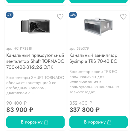
-7%
-4%
арт.
НС-1173818
арт.
586379
Канальный прямоугольный
Канальный вентилятор
вентилятор Shuft TORNADO
Sysimple TRS 70-40 EC
700x400-31-2,2-2 ЭЛК
Вентилятор серии TRS-EC
предназначен для
Вентиляторы SHUFT TORNADO
использования в
обладают конструкцией со
прямоугольных канальных
свободным колесом,
воздуховодах....
двигателем с...
90 400 ₽
352 400 ₽
83 900 ₽
337 800 ₽
В корзину
В корзину