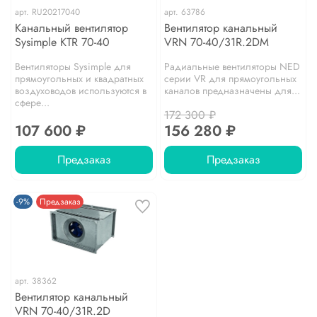
арт.
RU20217040
арт.
63786
Канальный вентилятор
Вентилятор канальный
Sysimple KTR 70-40
VRN 70-40/31R.2DM
Вентиляторы Sysimple для
Радиальные вентиляторы NED
прямоугольных и квадратных
серии VR для прямоугольных
воздуховодов используются в
каналов предназначены для...
сфере...
172 300 ₽
107 600 ₽
156 280 ₽
Предзаказ
Предзаказ
-9%
Предзаказ
арт.
38362
Вентилятор канальный
VRN 70-40/31R.2D