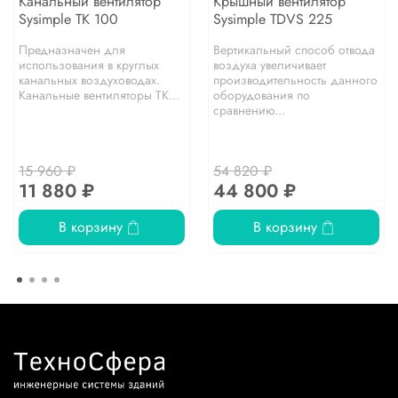
Канальный вентилятор
Крышный вентилятор
Sysimple TK 100
Sysimple TDVS 225
Предназначен для
Вертикальный способ отвода
использования в круглых
воздуха увеличивает
канальных воздуховодах.
производительность данного
Канальные вентиляторы TK...
оборудования по
сравнению...
15 960 ₽
54 820 ₽
11 880 ₽
44 800 ₽
В корзину
В корзину