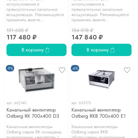
использования в
использования в
прямоугольных канальных
прямоугольных канальных
воздуховодах. Рекомендуется
воздуховодах. Рекомендуется
применять вместе...
применять вместе...
121 630 ₽
154 018 ₽
117 480 ₽
147 840 ₽
В корзину
В корзину
-9%
-6%
арт.
662140
арт.
632175
Канальный вентилятор
Канальный вентилятор
Ostberg RK 700x400 D3
Ostberg RKB 700x400 E1
Канальные вентиляторы
Канальные вентиляторы
Ostberg серии RK оснащены
Ostberg серии RKB
асинхронным двигателем с
оборудованы асинхронным