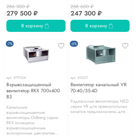
286 300 ₽
258 600 ₽
279 500 ₽
247 300 ₽
В корзину
В корзину
-7%
-6%
арт.
879326
арт.
85257
Взрывозащищенный
Вентилятор канальный VR
вентилятор RKX 700х400
70-40/35-4D
B3
Радиальные вентиляторы NED
серии VR для прямоугольных
Канальные
каналов предназначены для...
взрывозащищенные
вентиляторы Ostberg серии
RKХ оснащены
взрывозащищенным
асинхронным двигателем...