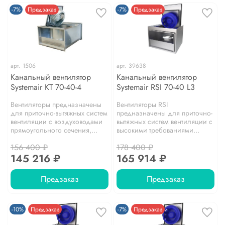
-7%
Предзаказ
-7%
Предзаказ
арт.
1506
арт.
39638
Канальный вентилятор
Канальный вентилятор
Systemair KT 70-40-4
Systemair RSI 70-40 L3
Вентиляторы предназначены
Вентиляторы RSI
для приточно-вытяжных систем
предназначены для приточно-
вентиляции с воздуховодами
вытяжных систем вентиляции с
прямоугольного сечения,...
высокими требованиями...
156 400 ₽
178 400 ₽
145 216 ₽
165 914 ₽
Предзаказ
Предзаказ
-10%
Предзаказ
-7%
Предзаказ