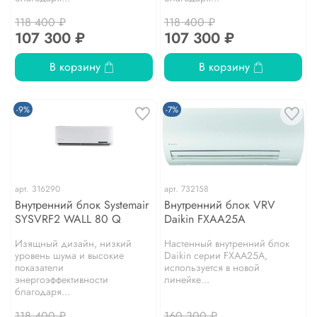
118 400 ₽
118 400 ₽
107 300 ₽
107 300 ₽
В корзину
В корзину
-9%
-7%
арт.
316290
арт.
732158
Внутренний блок Systemair
Внутренний блок VRV
SYSVRF2 WALL 80 Q
Daikin FXAA25A
Изящный дизайн, низкий
Настенный внутренний блок
уровень шума и высокие
Daikin серии FXAA25A,
показатели
используется в новой
энергоэффективности
линейке...
благодаря...
118 400 ₽
160 300 ₽