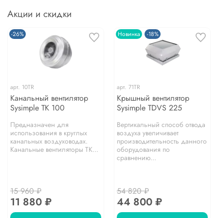
Акции и скидки
-26%
Новинка
-18%
арт.
10TR
арт.
71TR
Канальный вентилятор
Крышный вентилятор
Sysimple TK 100
Sysimple TDVS 225
Предназначен для
Вертикальный способ отвода
использования в круглых
воздуха увеличивает
канальных воздуховодах.
производительность данного
Канальные вентиляторы TK...
оборудования по
сравнению...
15 960 ₽
54 820 ₽
11 880 ₽
44 800 ₽