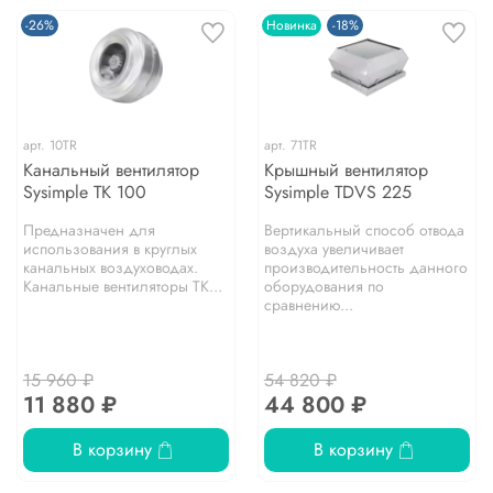
-26%
Новинка
-18%
арт.
10TR
арт.
71TR
Канальный вентилятор
Крышный вентилятор
Sysimple TK 100
Sysimple TDVS 225
Предназначен для
Вертикальный способ отвода
использования в круглых
воздуха увеличивает
канальных воздуховодах.
производительность данного
Канальные вентиляторы TK...
оборудования по
сравнению...
15 960 ₽
54 820 ₽
11 880 ₽
44 800 ₽
В корзину
В корзину