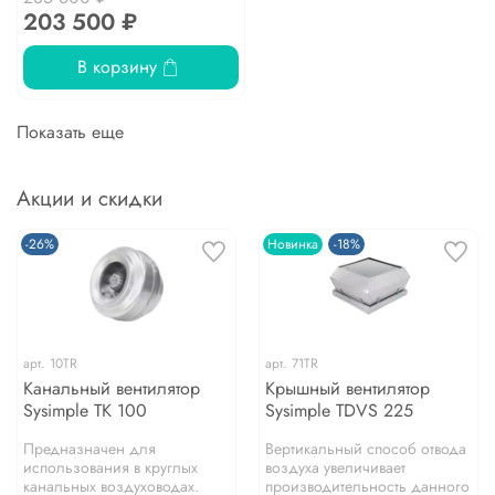
203 500 ₽
В корзину
Показать еще
Акции и скидки
-26%
Новинка
-18%
арт.
10TR
арт.
71TR
Канальный вентилятор
Крышный вентилятор
Sysimple TK 100
Sysimple TDVS 225
Предназначен для
Вертикальный способ отвода
использования в круглых
воздуха увеличивает
канальных воздуховодах.
производительность данного