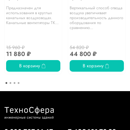
Предназначен для
Вертикальный способ отвода
использования в круглых
воздуха увеличивает
канальных воздуховодах.
производительность данного
Канальные вентиляторы TK...
оборудования по
сравнению...
15 960 ₽
54 820 ₽
11 880 ₽
44 800 ₽
В корзину
В корзину