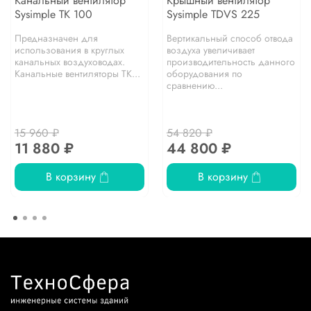
Канальный вентилятор
Крышный вентилятор
Sysimple TK 100
Sysimple TDVS 225
Предназначен для
Вертикальный способ отвода
использования в круглых
воздуха увеличивает
канальных воздуховодах.
производительность данного
Канальные вентиляторы TK...
оборудования по
сравнению...
15 960 ₽
54 820 ₽
11 880 ₽
44 800 ₽
В корзину
В корзину