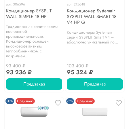
арт.
306596
арт.
215648
Кондиционер SYSPLIT
Кондиционер Systemair
WALL SIMPLE 18 HP
SYSPLIT WALL SMART 18
V4 HP Q
Традиционная сплит-система
постоянной
Кондиционеры Systemair
производительности.
серии SYSPLIT Smart V4 –
Кондиционер оснащен
абсолютно уникальный по...
высокоэффективным
теплообменником с
покрытием...
93 400 ₽
103 400 ₽
93 236 ₽
95 324 ₽
Предзаказ
Предзаказ
-11%
Предзаказ
-5%
Предзаказ