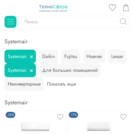
Systemair
Systemair
Daikin
Fujitsu
Hisense
Lessar
Systemair
Для больших помещений
Неинверторные
Показать еще
Systemair
-15%
-17%