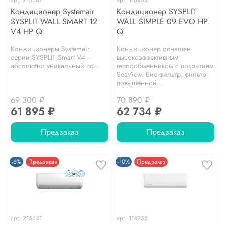
арт.
215647
арт.
116834
Кондиционер Systemair
Кондиционер SYSPLIT
SYSPLIT WALL SMART 12
WALL SIMPLE 09 EVO HP
V4 HP Q
Q
Кондиционеры Systemair
Кондиционер оснащен
серии SYSPLIT Smart V4 –
высокоэффективным
абсолютно уникальный по...
теплообменником с покрытием
SeaView. Био-фильтр, фильтр
повышенной...
69 300 ₽
70 890 ₽
61 895 ₽
62 734 ₽
Предзаказ
Предзаказ
-6%
Предзаказ
-10%
Предзаказ
арт.
215641
арт.
114935