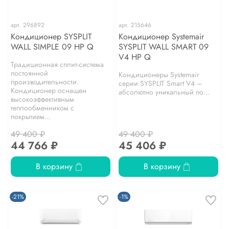
арт.
296892
арт.
215646
Кондиционер SYSPLIT
Кондиционер Systemair
WALL SIMPLE 09 HP Q
SYSPLIT WALL SMART 09
V4 HP Q
Традиционная сплит-система
постоянной
Кондиционеры Systemair
производительности.
серии SYSPLIT Smart V4 –
Кондиционер оснащен
абсолютно уникальный по...
высокоэффективным
теплообменником с
покрытием...
49 400 ₽
49 400 ₽
44 766 ₽
45 406 ₽
В корзину
В корзину
-21%
-1%