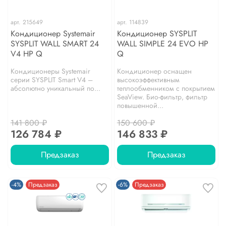
арт.
215649
арт.
114839
Кондиционер Systemair
Кондиционер SYSPLIT
SYSPLIT WALL SMART 24
WALL SIMPLE 24 EVO HP
V4 HP Q
Q
Кондиционеры Systemair
Кондиционер оснащен
серии SYSPLIT Smart V4 –
высокоэффективным
абсолютно уникальный по...
теплообменником с покрытием
SeaView. Био-фильтр, фильтр
повышенной...
141 800 ₽
150 600 ₽
126 784 ₽
146 833 ₽
Предзаказ
Предзаказ
-4%
Предзаказ
-6%
Предзаказ