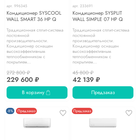
арт.
996345
арт.
233691
Кондиционер SYSCOOL
Кондиционер SYSPLIT
WALL SMART 36 HP Q
WALL SIMPLE 07 HP Q
Традиционная сплит-система
Традиционная сплит-система
постоянной
постоянной
производительности.
производительности.
Кондиционер оснащен
Кондиционер оснащен
высокоэффективным
высокоэффективным
теплообменником с
теплообменником с
покрытием...
покрытием...
272 800 ₽
45 800 ₽
229 600 ₽
42 139 ₽
В корзину
Предзаказ
-8%
Предзаказ
Предзаказ