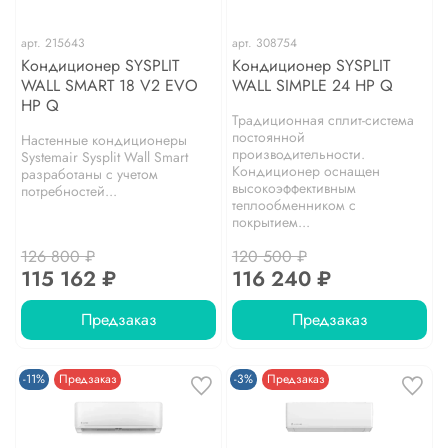
арт.
215643
арт.
308754
Кондиционер SYSPLIT
Кондиционер SYSPLIT
WALL SMART 18 V2 EVO
WALL SIMPLE 24 HP Q
HP Q
Традиционная сплит-система
постоянной
Настенные кондиционеры
производительности.
Systemair Sysplit Wall Smart
Кондиционер оснащен
разработаны с учетом
высокоэффективным
потребностей...
теплообменником с
покрытием...
126 800 ₽
120 500 ₽
115 162 ₽
116 240 ₽
Предзаказ
Предзаказ
-11%
Предзаказ
-3%
Предзаказ