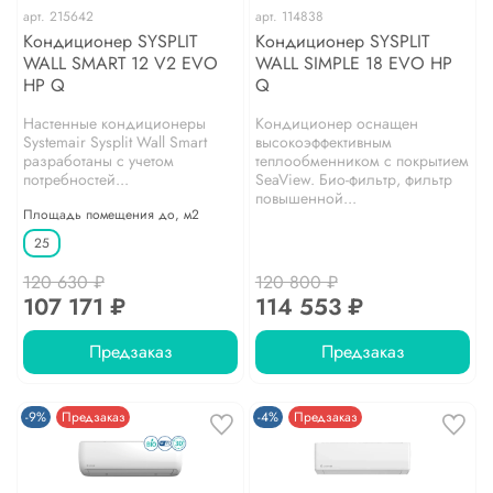
арт.
215642
арт.
114838
Кондиционер SYSPLIT
Кондиционер SYSPLIT
WALL SMART 12 V2 EVO
WALL SIMPLE 18 EVO HP
HP Q
Q
Настенные кондиционеры
Кондиционер оснащен
Systemair Sysplit Wall Smart
высокоэффективным
разработаны с учетом
теплообменником с покрытием
потребностей...
SeaView. Био-фильтр, фильтр
повышенной...
Площадь помещения до, м2
25
120 630 ₽
120 800 ₽
107 171 ₽
114 553 ₽
Предзаказ
Предзаказ
-9%
Предзаказ
-4%
Предзаказ