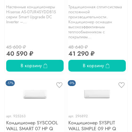
Настенные кондиционеры
Традиционная сплит-система
Hisense AS-07UR4SYDDB15
постоянной
серии Smart Upgrade DC
производительности.
Inverter –...
Кондиционер оснащен
высокоэффективным
теплообменником с
покрытием...
45 600 ₽
48 640 ₽
40 590 ₽
41 290 ₽
В корзину
В корзину
-17%
-9%
арт.
925263
арт.
296892
Кондиционер SYSCOOL
Кондиционер SYSPLIT
WALL SMART 07 HP Q
WALL SIMPLE 09 HP Q