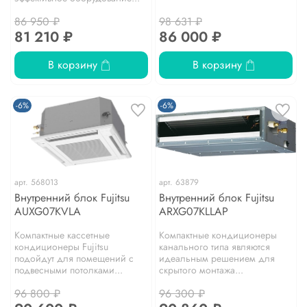
86 950 ₽
98 631 ₽
81 210 ₽
86 000 ₽
В корзину
В корзину
-6%
-6%
арт.
568013
арт.
63879
Внутренний блок Fujitsu
Внутренний блок Fujitsu
AUXG07KVLA
ARXG07KLLAP
Компактные кассетные
Компактные кондиционеры
кондиционеры Fujitsu
канального типа являются
подойдут для помещений с
идеальным решением для
подвесными потолками...
скрытого монтажа...
96 800 ₽
96 300 ₽