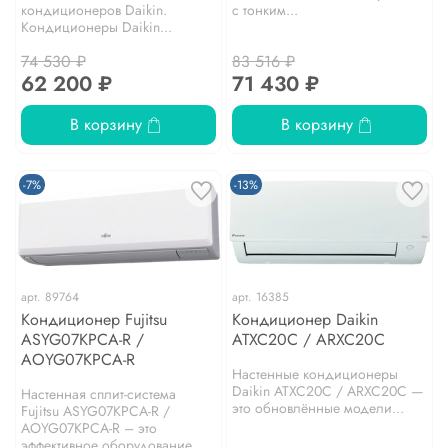
кондиционеров Daikin.
с тонким...
Кондиционеры Daikin...
74 530 ₽
83 516 ₽
62 200 ₽
71 430 ₽
В корзину
В корзину
-7%
-13%
арт.
89764
арт.
16385
Кондиционер Fujitsu
Кондиционер Daikin
ASYG07KPCA-R /
ATXC20С / ARXC20С
AOYG07KPCA-R
Настенные кондиционеры
Daikin ATXC20C / ARXC20C —
Настенная сплит-система
это обновлённые модели...
Fujitsu ASYG07KPCA-R /
AOYG07KPCA-R – это
эффективное оборудование...