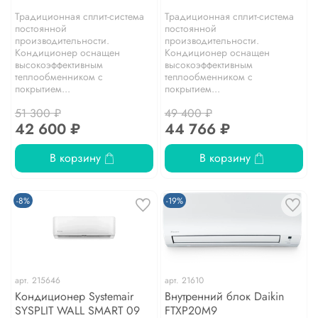
Традиционная сплит-система
Традиционная сплит-система
постоянной
постоянной
производительности.
производительности.
Кондиционер оснащен
Кондиционер оснащен
высокоэффективным
высокоэффективным
теплообменником с
теплообменником с
покрытием...
покрытием...
51 300 ₽
49 400 ₽
42 600 ₽
44 766 ₽
В корзину
В корзину
-8%
-19%
арт.
215646
арт.
21610
Кондиционер Systemair
Внутренний блок Daikin
SYSPLIT WALL SMART 09
FTXP20M9