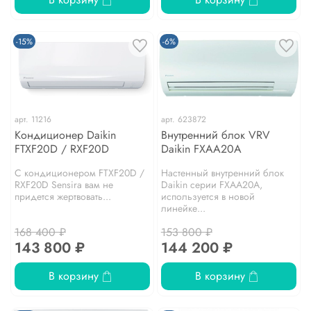
-15%
-6%
арт.
11216
арт.
623872
Кондиционер Daikin
Внутренний блок VRV
FTXF20D / RXF20D
Daikin FXAA20A
С кондиционером FTXF20D /
Настенный внутренний блок
RXF20D Sensira вам не
Daikin серии FXAA20A,
придется жертвовать...
используется в новой
линейке...
168 400 ₽
153 800 ₽
143 800 ₽
144 200 ₽
В корзину
В корзину