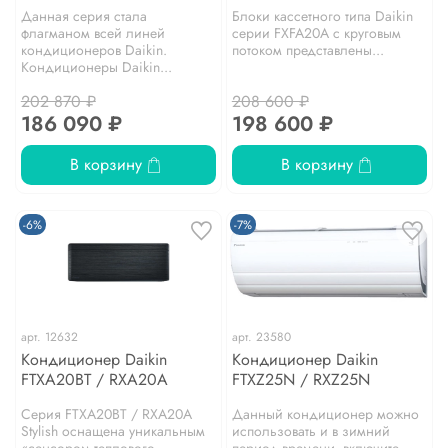
Данная серия стала
Блоки кассетного типа Daikin
флагманом всей линей
серии FXFA20A с круговым
кондиционеров Daikin.
потоком представлены...
Кондиционеры Daikin...
202 870 ₽
208 600 ₽
186 090 ₽
198 600 ₽
В корзину
В корзину
-6%
-7%
арт.
12632
арт.
23580
Кондиционер Daikin
Кондиционер Daikin
FTXA20BT / RXA20A
FTXZ25N / RXZ25N
Серия FTXA20BT / RXA20A
Данный кондиционер можно
Stylish оснащена уникальным
использовать и в зимний
«сенсором теплового
период времени, включите...