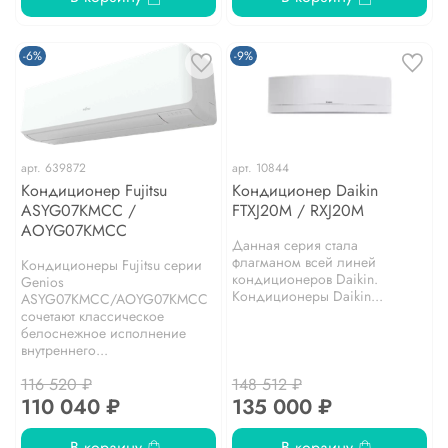
-6%
-9%
арт.
639872
арт.
10844
Кондиционер Fujitsu
Кондиционер Daikin
ASYG07KMCC /
FTXJ20M / RXJ20M
AOYG07KMCC
Данная серия стала
флагманом всей линей
Кондиционеры Fujitsu серии
кондиционеров Daikin.
Genios
Кондиционеры Daikin...
ASYG07KMCC/AOYG07KMCC
сочетают классическое
белоснежное исполнение
внутреннего...
116 520 ₽
148 512 ₽
110 040 ₽
135 000 ₽
В корзину
В корзину