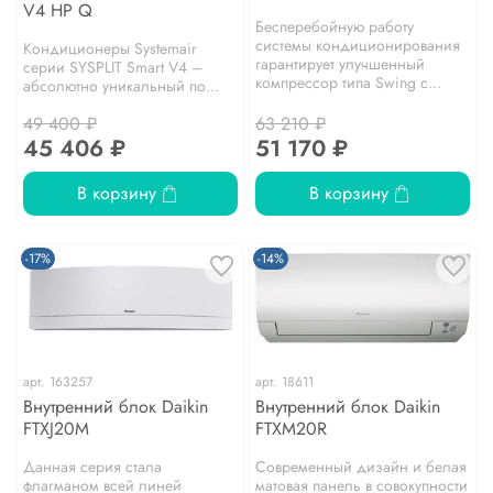
V4 HP Q
Бесперебойную работу
системы кондиционирования
Кондиционеры Systemair
гарантирует улучшенный
серии SYSPLIT Smart V4 –
компрессор типа Swing с...
абсолютно уникальный по...
49 400 ₽
63 210 ₽
45 406 ₽
51 170 ₽
В корзину
В корзину
-17%
-14%
арт.
163257
арт.
18611
Внутренний блок Daikin
Внутренний блок Daikin
FTXJ20M
FTXM20R
Данная серия стала
Современный дизайн и белая
флагманом всей линей
матовая панель в совокупности