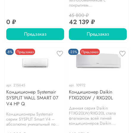
теплообменником с
покрытием...
45 800 ₽
0 ₽
42 139 ₽
Предзаказ
Предзаказ
-8%
Предзаказ
-23%
Предзаказ
арт.
215645
арт.
10972
Кондиционер Systemair
Кондиционер Daikin
SYSPLIT WALL SMART 07
FTXG20LW / RXG20L
V4 HP Q
Данная серия Daikin
FTXG20LW/RXG20L стала
Кондиционеры Systemair
флагманом всей линей
серии SYSPLIT Smart V4 –
кондиционеров Daikin....
абсолютно уникальный по...