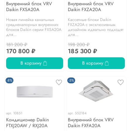
Внутренний блок VRV
Внутренний блок VRV
Daikin FXSA20A
Daikin FXZA20A
Новая линейка канальных
Кассетные блоки Daikin
средненапорных внутренних
FXZA20A с эксклюзивным
блоков Daikin серии FXSA20A
дизайном идеально подходят
для...
для...
181 200 ₽
198 200 ₽
170 800 ₽
185 300 ₽
В корзину
В корзину
-8%
-5%
арт.
10851
арт.
552184
Кондиционер Daikin
Внутренний блок VRV
FTXJ20AW / RXJ20A
Daikin FXFA20A