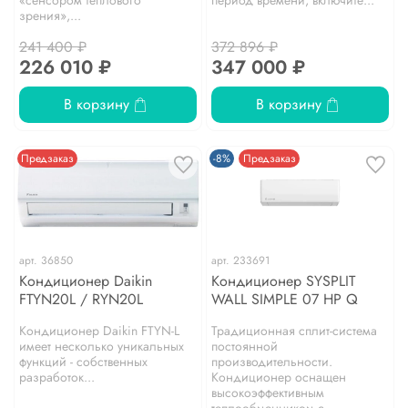
зрения»,...
241 400 ₽
372 896 ₽
226 010 ₽
347 000 ₽
В корзину
В корзину
Предзаказ
-8%
Предзаказ
арт.
36850
арт.
233691
Кондиционер Daikin
Кондиционер SYSPLIT
FTYN20L / RYN20L
WALL SIMPLE 07 HP Q
Кондиционер Daikin FTYN-L
Традиционная сплит-система
имеет несколько уникальных
постоянной
функций - собственных
производительности.
разработок...
Кондиционер оснащен
высокоэффективным