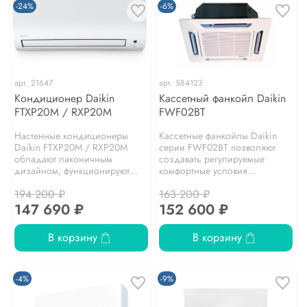
-24%
-6%
арт.
21647
арт.
584123
Кондиционер Daikin
Кассетный фанкойл Daikin
FTXP20M / RXP20M
FWF02BT
Настенные кондиционеры
Кассетные фанкойлы Daikin
Daikin FTXP20M / RXP20M
серии FWF02BT позволяют
обладают лаконичным
создавать регулируемые
дизайном, функционируют...
комфортные условия...
194 200 ₽
163 200 ₽
147 690 ₽
152 600 ₽
В корзину
В корзину
-4%
-9%