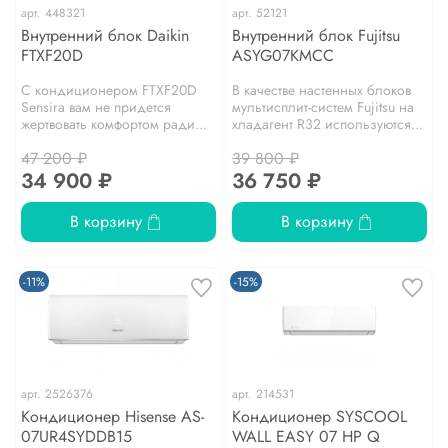
арт.
448321
арт.
52121
Внутренний блок Daikin
Внутренний блок Fujitsu
FTXF20D
ASYG07KMCC
С кондиционером FTXF20D
В качестве настенных блоков
Sensira вам не придется
мультисплит-систем Fujitsu на
жертвовать комфортом ради...
хладагент R32 используются...
47 200 ₽
39 800 ₽
34 900 ₽
36 750 ₽
В корзину
В корзину
-11%
-15%
арт.
2526376
арт.
214531
Кондиционер Hisense AS-
Кондиционер SYSCOOL
07UR4SYDDB15
WALL EASY 07 HP Q