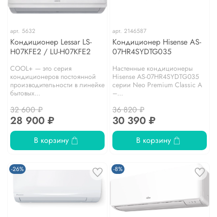
арт.
5632
арт.
2146587
Кондиционер Lessar LS-
Кондиционер Hisense AS-
H07KFE2 / LU-H07KFE2
07HR4SYDTG035
COOL+ — это серия
Настенные кондиционеры
кондиционеров постоянной
Hisense AS-07HR4SYDTG035
производительности в линейке
серии Neo Premium Classic A
бытовых...
–...
32 600 ₽
36 820 ₽
28 900 ₽
30 390 ₽
В корзину
В корзину
-26%
-8%