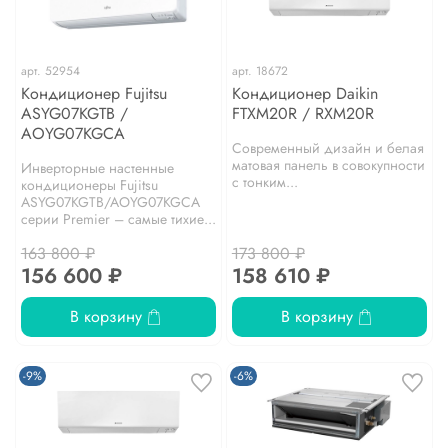
арт.
52954
арт.
18672
Кондиционер Fujitsu
Кондиционер Daikin
ASYG07KGTB /
FTXM20R / RXM20R
AOYG07KGCA
Современный дизайн и белая
матовая панель в совокупности
Инверторные настенные
с тонким...
кондиционеры Fujitsu
ASYG07KGTB/AOYG07KGCA
серии Premier – самые тихие...
163 800 ₽
173 800 ₽
156 600 ₽
158 610 ₽
В корзину
В корзину
-9%
-6%