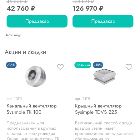
46 300 ₽
163 871 ₽
42 760 ₽
126 970 ₽
Предзаказ
Предзаказ
Часто ищут
Акции и скидки
-26%
Новинка
-18%
арт.
10TR
арт.
71TR
Канальный вентилятор
Крышный вентилятор
Sysimple TK 100
Sysimple TDVS 225
Предназначен для
Вертикальный способ отвода
использования в круглых
воздуха увеличивает
канальных воздуховодах.
производительность данного
Канальные вентиляторы TK...
оборудования по