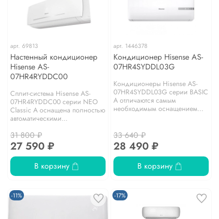
арт.
69813
арт.
1446378
Настенный кондиционер
Кондиционер Hisense AS-
Hisense AS-
07HR4SYDDL03G
07HR4RYDDC00
Кондиционеры Hisense AS-
07HR4SYDDL03G серии BASIC
Сплит-система Hisense AS-
A отличаются самым
07HR4RYDDC00 серии NEO
необходимым оснащением...
Classic A оснащена полностью
автоматическими...
31 800 ₽
33 640 ₽
27 590 ₽
28 490 ₽
В корзину
В корзину
-11%
-17%