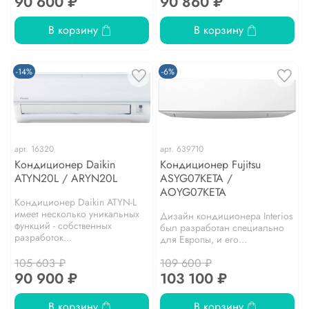
90 600 ₽
90 860 ₽
В корзину
В корзину
-14%
-6%
арт.
16320
арт.
639710
Кондиционер Daikin
Кондиционер Fujitsu
ATYN20L / ARYN20L
ASYG07KETA /
AOYG07KETA
Кондиционер Daikin ATYN-L
имеет несколько уникальных
Дизайн кондиционера Interios
функций - собственных
был разработан специально
разработок...
для Европы, и его...
105 603 ₽
109 600 ₽
90 900 ₽
103 100 ₽
В корзину
В корзину