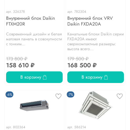
арт.
326378
арт.
782304
Внутренний блок Daikin
Внутренний блок VRV
FTXM20R
Daikin FXDA20A
Современный дизайн и белая
Канальные блоки Daikin серии
матовая панель в совокупности
FXDA20A имеют
с тонким...
сверхкомпактные размеры:
высота всего...
173 800 ₽
179 500 ₽
158 610 ₽
168 500 ₽
В корзину
В корзину
-6%
-7%
арт.
802364
арт.
586214