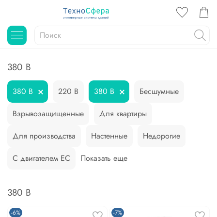
380 В
380 В
220 В
380 В
Бесшумные
Взрывозащищенные
Для квартиры
Для производства
Настенные
Недорогие
С двигателем EC
Показать еще
380 В
-6%
-7%