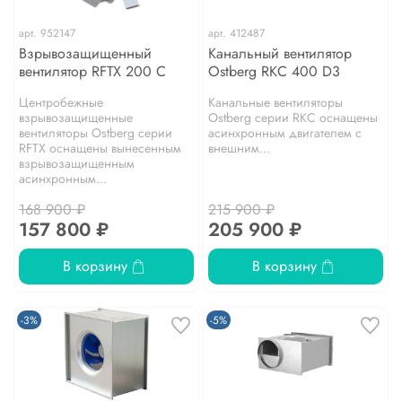
арт.
952147
арт.
412487
Взрывозащищенный
Канальный вентилятор
вентилятор RFTX 200 C
Ostberg RKС 400 D3
Центробежные
Канальные вентиляторы
взрывозащищенные
Ostberg серии RKС оснащены
вентиляторы Ostberg серии
асинхронным двигателем с
RFТХ оснащены вынесенным
внешним...
взрывозащищенным
асинхронным...
168 900 ₽
215 900 ₽
157 800 ₽
205 900 ₽
В корзину
В корзину
-3%
-5%