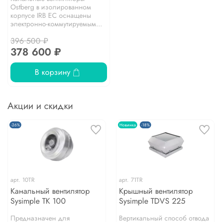
Ostberg в изолированном
корпусе IRB EC оснащены
электронно-коммутируемым...
396 500 ₽
378 600 ₽
В корзину
Акции и скидки
-26%
Новинка
-18%
арт.
10TR
арт.
71TR
Канальный вентилятор
Крышный вентилятор
Sysimple TK 100
Sysimple TDVS 225
Предназначен для
Вертикальный способ отвода