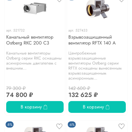
арт.
521732
арт.
527433
Канальный вентилятор
Взрывозащищенный
Ostberg RKC 200 C3
вентилятор RFTX 140 A
Канальные вентиляторы
Центробежные
Ostberg серии RKC оснащены
взрывозащищенные
асинхронным двигателем с
вентиляторы Ostberg серии
внешним...
RFТХ оснащены вынесенным
взрывозащищенным
асинхронным...
79 300 ₽
142 600 ₽
74 800 ₽
132 625 ₽
В корзину
В корзину
-8%
-6%