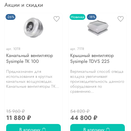
Акции и скидки
-26%
Новинка
-18%
арт.
10TR
арт.
71TR
Канальный вентилятор
Крышный вентилятор
Sysimple TK 100
Sysimple TDVS 225
Предназначен для
Вертикальный способ отвода
использования в круглых
воздуха увеличивает
канальных воздуховодах.
производительность данного
Канальные вентиляторы TK...
оборудования по
сравнению...
15 960 ₽
54 820 ₽
11 880 ₽
44 800 ₽
В корзину
В корзину