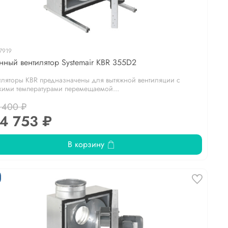
7919
нный вентилятор Systemair KBR 355D2
иляторы KBR предназначены для вытяжной вентиляции с
кими температурами перемещаемой...
 400 ₽
4 753 ₽
В корзину