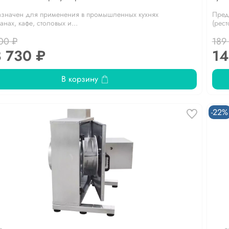
значен для применения в промышленных кухнях
Пред
анах, кафе, столовых и...
(рест
00 ₽
189
 730 ₽
14
В корзину
-22%