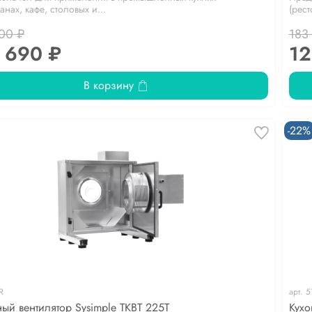
анах, кафе, столовых и...
(рест
00 ₽
183
 690 ₽
12
В корзину
-22%
R
арт.
5
ый вентилятор Sysimple TKBT 225T
Кухо