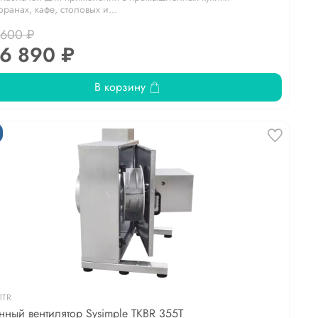
оранах, кафе, столовых и...
 600 ₽
6 890 ₽
В корзину
1TR
нный вентилятор Sysimple TKBR 355T