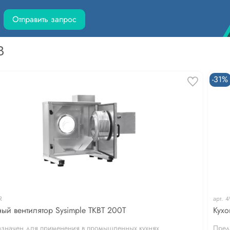
Отправить запрос
В
-31%
R
арт.
4
ный вентилятор Sysimple TKBT 200T
Кухо
значен для применения в промышленных кухнях
Пред