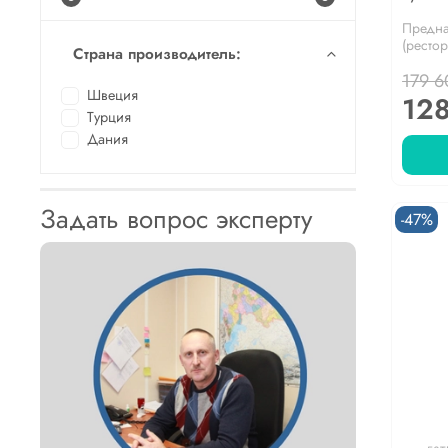
Предна
(рестор
Страна производитель:
179 6
Швеция
128
Турция
Дания
Задать вопрос эксперту
-47%