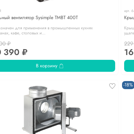
R
арт.
6
ьный вентилятор Sysimple TMBT 400T
Крыш
значен для применения в промышленных кухнях
Крыш
анах, кафе, столовых и...
удале
00 ₽
229
0 390 ₽
16
В корзину
-18%