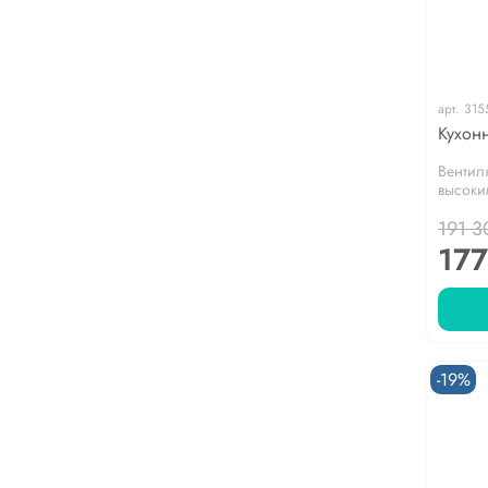
арт.
315
Кухон
Вентил
высоки
191 3
177
-19%