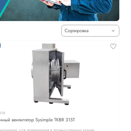
9TR
нный вентилятор Sysimple TKBR 315T
назначен для применения в промышленных кухнях