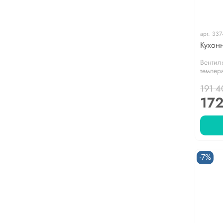
арт.
337
Кухонн
Вентил
темпер
191 4
172
-7%