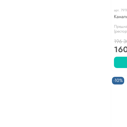
арт.
79T
Канал
Предна
(рестор
196 3
16
-10%