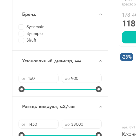
(рестор
178 4
Бренд
118
Systemair
Sysimple
Shuft
-28%
Установочный диаметр, мм
от
до
Расход воздуха, м3/час
от
до
арт.
89T
Кухонн