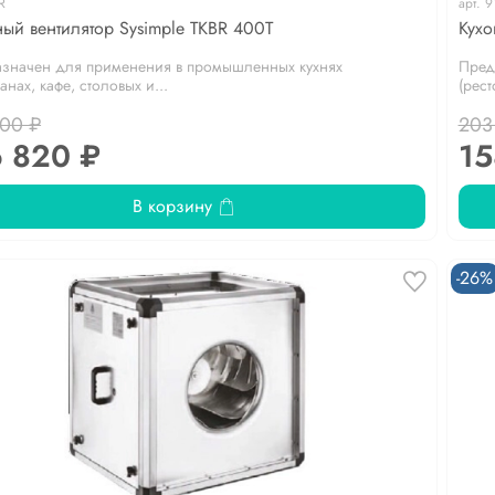
R
арт.
9
ный вентилятор Sysimple TKBR 400T
Кухо
значен для применения в промышленных кухнях
Пред
анах, кафе, столовых и...
(рест
500 ₽
203
 820 ₽
15
В корзину
-26%