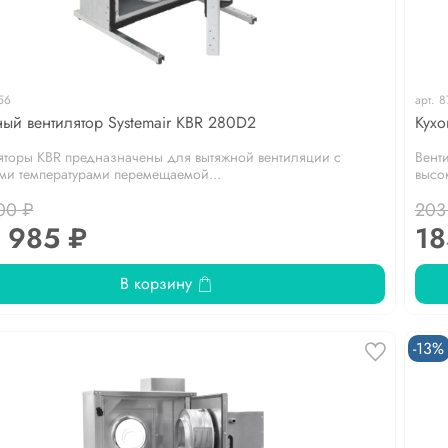
56
арт.
8
ный вентилятор Systemair KBR 280D2
Кухо
яторы KBR предназначены для вытяжной вентиляции с
Вент
ми температурами перемещаемой...
высо
00 ₽
203
 985 ₽
18
В корзину
-13%