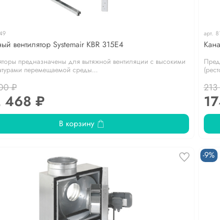
49
арт.
8
ый вентилятор Systemair KBR 315E4
Кана
яторы предназначены для вытяжной вентиляции с высокими
Пред
атурами перемещаемой среды...
(рест
00 ₽
213
 468 ₽
17
В корзину
-9%