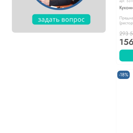
арт.
53T
Кухон
Предна
(рестор
293 
156
-18%