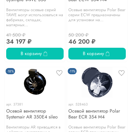
Вентиляторы осевые серий
Осевые вентиляторы Polar Bear
TAWE могут использоваться на
серии ЕCW предназначены
фабриках, складах,
для установки на...
малярных...
41 500 ₽
50 200 ₽
34 197 ₽
46 200 ₽
В корзину
В корзину
-18%
-11%
арт.
37381
арт.
528463
Осевой вентилятор
Осевой вентилятор Polar
Systemair AR 350E4 sileo
Bear ECR 354 M4
Вентиляторы AR приводятся в
Осевые вентиляторы Polar Bear
действие двигателями с
серии ЕCR предназначены