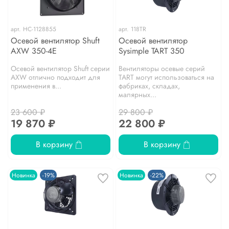
арт.
НС-1128855
арт.
118TR
Осевой вентилятор Shuft
Осевой вентилятор
AXW 350-4E
Sysimple TART 350
Осевой вентилятор Shuft серии
Вентиляторы осевые серий
AXW отлично подходит для
TART могут использоваться на
применения в...
фабриках, складах,
малярных...
23 600 ₽
29 800 ₽
19 870 ₽
22 800 ₽
В корзину
В корзину
Новинка
-19%
Новинка
-22%