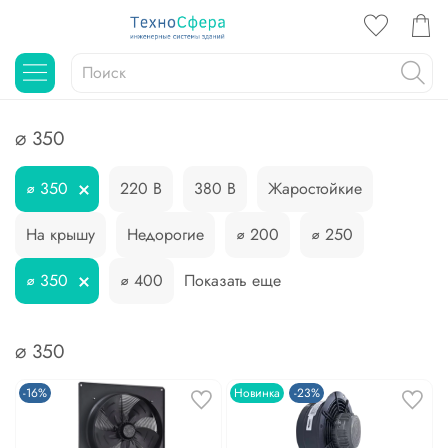
⌀ 350
⌀ 350
220 В
380 В
Жаростойкие
На крышу
Недорогие
⌀ 200
⌀ 250
⌀ 350
⌀ 400
Показать еще
⌀ 350
-16%
Новинка
-23%