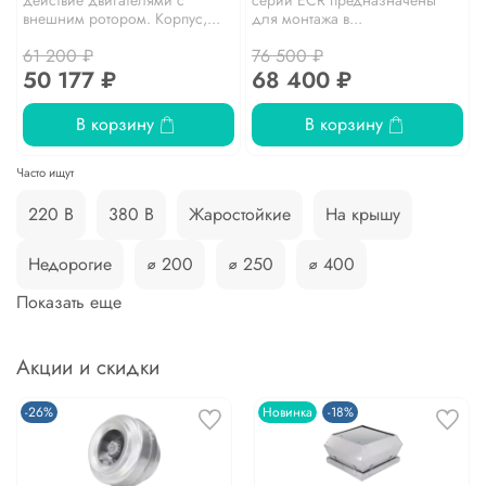
внешним ротором. Корпус,...
для монтажа в...
61 200 ₽
76 500 ₽
50 177 ₽
68 400 ₽
В корзину
В корзину
Часто ищут
220 В
380 В
Жаростойкие
На крышу
Недорогие
⌀ 200
⌀ 250
⌀ 400
Показать еще
Акции и скидки
-26%
Новинка
-18%