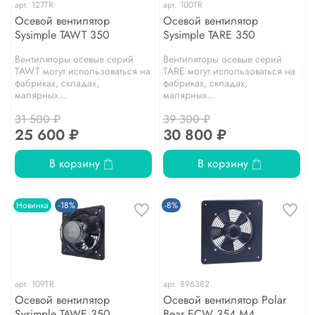
арт.
127TR
арт.
100TR
Осевой вентилятор
Осевой вентилятор
Sysimple TAWT 350
Sysimple TARE 350
Вентиляторы осевые серий
Вентиляторы осевые серий
TAWT могут использоваться на
TARE могут использоваться на
фабриках, складах,
фабриках, складах,
малярных...
малярных...
31 500 ₽
39 300 ₽
25 600 ₽
30 800 ₽
В корзину
В корзину
Новинка
-18%
-8%
арт.
109TR
арт.
896382
Осевой вентилятор
Осевой вентилятор Polar
Sysimple TAWE 350
Bear ECW 354 M4