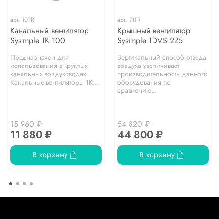
арт.
10TR
арт.
71TR
Канальный вентилятор
Крышный вентилятор
Sysimple TK 100
Sysimple TDVS 225
Предназначен для
Вертикальный способ отвода
использования в круглых
воздуха увеличивает
канальных воздуховодах.
производительность данного
Канальные вентиляторы TK...
оборудования по
сравнению...
15 960 ₽
54 820 ₽
11 880 ₽
44 800 ₽
В корзину
В корзину