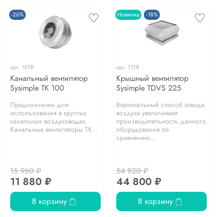
-26%
Новинка
-18%
арт.
10TR
арт.
71TR
Канальный вентилятор
Крышный вентилятор
Sysimple TK 100
Sysimple TDVS 225
Предназначен для
Вертикальный способ отвода
использования в круглых
воздуха увеличивает
канальных воздуховодах.
производительность данного
Канальные вентиляторы TK...
оборудования по
сравнению...
15 960 ₽
54 820 ₽
11 880 ₽
44 800 ₽
В корзину
В корзину