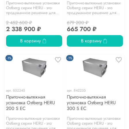
Приточно-вытяжные установки
Приточно-вытяжные установки
Ostberg серии HERU - это
Ostberg серии HERU - это
продуманное решение для...
продуманное решение для...
2 452 600 ₽
679 200 ₽
2 338 900 ₽
665 700 ₽
В корзину
В корзину
-1%
-1%
арт.
852345
арт.
842235
Приточно-вытяжная
Приточно-вытяжная
установка Ostberg HERU
установка Ostberg HERU
200 S EC
300 S EC
Приточно-вытяжные установки
Приточно-вытяжные установки
Ostberg серии HERU - это
Ostberg серии HERU - это
продуманное решение для...
продуманное решение для...