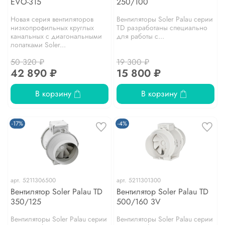
EVO-315
250/100
Новая серия вентиляторов
Вентиляторы Soler Palau серии
низкопрофильных круглых
TD разработаны специально
канальных с диагональными
для работы с...
лопатками Soler...
50 320 ₽
19 300 ₽
42 890 ₽
15 800 ₽
В корзину
В корзину
-17%
-4%
арт.
5211306500
арт.
5211301300
Вентилятор Soler Palau TD
Вентилятор Soler Palau TD
350/125
500/160 3V
Вентиляторы Soler Palau серии
Вентиляторы Soler Palau серии