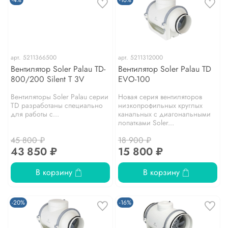
-4%
-16%
арт.
5211366500
арт.
5211312000
Вентилятор Soler Palau TD-
Вентилятор Soler Palau TD
800/200 Silent T 3V
EVO-100
Вентиляторы Soler Palau серии
Новая серия вентиляторов
TD разработаны специально
низкопрофильных круглых
для работы с...
канальных с диагональными
лопатками Soler...
45 800 ₽
18 900 ₽
43 850 ₽
15 800 ₽
В корзину
В корзину
-20%
-16%