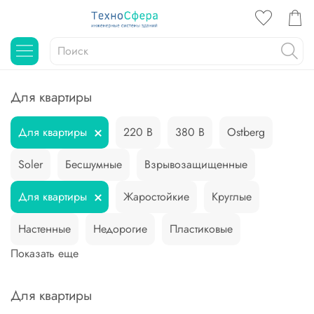
Для квартиры
Для квартиры
220 В
380 В
Ostberg
Soler
Бесшумные
Взрывозащищенные
Для квартиры
Жаростойкие
Круглые
Настенные
Недорогие
Пластиковые
Показать еще
Для квартиры