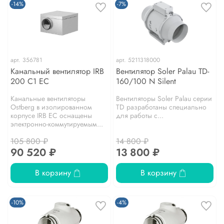
-14%
-7%
арт.
356781
арт.
5211318000
Канальный вентилятор IRB
Вентилятор Soler Palau TD-
200 C1 EC
160/100 N Silent
Канальные вентиляторы
Вентиляторы Soler Palau серии
Ostberg в изолированном
TD разработаны специально
корпусе IRB EC оснащены
для работы с...
электронно-коммутируемым...
105 800 ₽
14 800 ₽
90 520 ₽
13 800 ₽
В корзину
В корзину
-10%
-4%