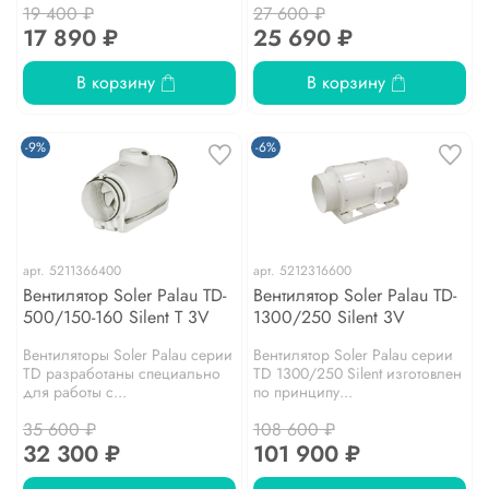
19 400 ₽
27 600 ₽
17 890 ₽
25 690 ₽
В корзину
В корзину
-9%
-6%
арт.
5211366400
арт.
5212316600
Вентилятор Soler Palau TD-
Вентилятор Soler Palau TD-
500/150-160 Silent T 3V
1300/250 Silent 3V
Вентиляторы Soler Palau серии
Вентилятор Soler Palau серии
TD разработаны специально
TD 1300/250 Silent изготовлен
для работы с...
по принципу...
35 600 ₽
108 600 ₽
32 300 ₽
101 900 ₽