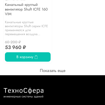
Канальный круглый
вентилятор Shuft ICFE 160
VIM
Канальные круглые
вентиляторы Shuft серии IСFE
применяются для
перемещения воздуха...
60 200 ₽
53 960 ₽
В корзину
Показать еще