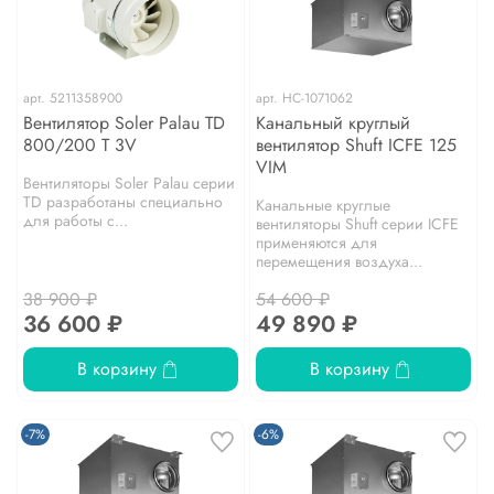
арт.
5211358900
арт.
НС-1071062
Вентилятор Soler Palau TD
Канальный круглый
800/200 T 3V
вентилятор Shuft ICFE 125
VIM
Вентиляторы Soler Palau серии
TD разработаны специально
Канальные круглые
для работы с...
вентиляторы Shuft серии IСFE
применяются для
перемещения воздуха...
38 900 ₽
54 600 ₽
36 600 ₽
49 890 ₽
В корзину
В корзину
-7%
-6%