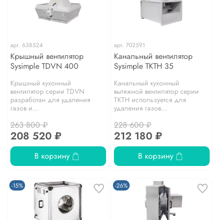
арт.
638524
арт.
702591
Крышный вентилятор
Канальный вентилятор
Sysimple TDVN 400
Sysimple TKTH 35
Крышный кухонный
Канальный кухонный
вентилятор серии TDVN
вытяжной вентилятор серии
разработан для удаления
TKTH используется для
газов и...
удаления газов...
263 800 ₽
228 600 ₽
208 520 ₽
212 180 ₽
В корзину
В корзину
-15%
-26%