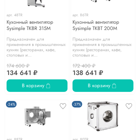
арт.
48TR
арт.
86TR
Кухонный вентилятор
Кухонный вентилятор
Sysimple TKBR 315M
Sysimple TKBT 200M
Предназначен для
Предназначен для
применения в промышленных
применения в промышленных
кухнях (ресторанах, кафе,
кухнях (ресторанах, кафе,
столовых и...
столовых и...
174 600 ₽
172 400 ₽
134 641 ₽
138 641 ₽
В корзину
В корзину
-24%
-37%
арт.
88TR
арт.
80TR