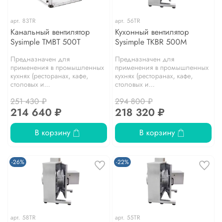
арт.
83TR
арт.
56TR
Канальный вентилятор
Кухонный вентилятор
Sysimple TMBT 500T
Sysimple TKBR 500M
Предназначен для
Предназначен для
применения в промышленных
применения в промышленных
кухнях (ресторанах, кафе,
кухнях (ресторанах, кафе,
столовых и...
столовых и...
251 430 ₽
294 800 ₽
214 640 ₽
218 320 ₽
В корзину
В корзину
-26%
-22%
арт.
58TR
арт.
55TR