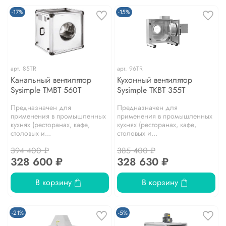
-17%
-15%
арт.
85TR
арт.
96TR
Канальный вентилятор
Кухонный вентилятор
Sysimple TMBT 560T
Sysimple TKBT 355T
Предназначен для
Предназначен для
применения в промышленных
применения в промышленных
кухнях (ресторанах, кафе,
кухнях (ресторанах, кафе,
столовых и...
столовых и...
394 400 ₽
385 400 ₽
328 600 ₽
328 630 ₽
В корзину
В корзину
-21%
-5%