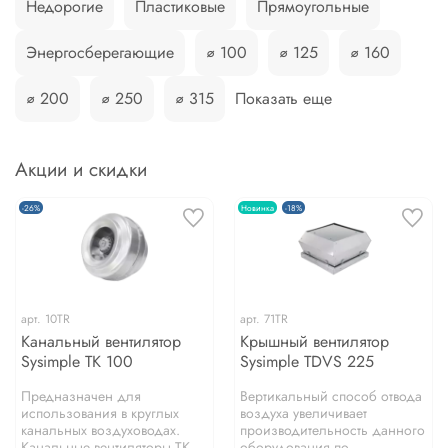
Недорогие
Пластиковые
Прямоугольные
Энергосберегающие
⌀ 100
⌀ 125
⌀ 160
⌀ 200
⌀ 250
⌀ 315
Показать еще
Акции и скидки
-26%
Новинка
-18%
арт.
10TR
арт.
71TR
Канальный вентилятор
Крышный вентилятор
Sysimple TK 100
Sysimple TDVS 225
Предназначен для
Вертикальный способ отвода
использования в круглых
воздуха увеличивает
канальных воздуховодах.
производительность данного
Канальные вентиляторы TK...
оборудования по