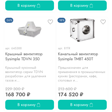
В корзину
В корзину
-26%
-18%
арт.
645388
арт.
81TR
Крышный вентилятор
Канальный вентилятор
Sysimple TDVN 350
Sysimple TMBT 450T
Крышный кухонный
Предназначен для
вентилятор серии TDVN
применения в промышленных
разработан для удаления
кухнях (ресторанах, кафе,
газов и...
столовых и...
229 300 ₽
213 600 ₽
168 700 ₽
174 520 ₽
В корзину
В корзину