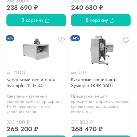
288 400 ₽
299 300 ₽
238 690 ₽
240 680 ₽
В корзину
В корзину
-6%
-14%
арт.
714568
арт.
59TR
Канальный вентилятор
Кухонный вентилятор
Sysimple TKTH 40
Sysimple TKBR 560T
Канальный кухонный
Предназначен для
вытяжной вентилятор серии
применения в промышленных
TKTH используется для
кухнях (ресторанах, кафе,
удаления газов...
столовых и...
283 400 ₽
311 800 ₽
265 200 ₽
268 470 ₽