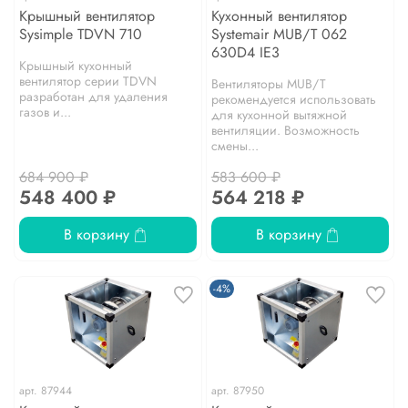
Крышный вентилятор
Кухонный вентилятор
Sysimple TDVN 710
Systemair MUB/T 062
630D4 IE3
Крышный кухонный
вентилятор серии TDVN
Вентиляторы MUB/T
разработан для удаления
рекомендуется использовать
газов и...
для кухонной вытяжной
вентиляции. Возможность
смены...
684 900 ₽
583 600 ₽
548 400 ₽
564 218 ₽
В корзину
В корзину
-4%
арт.
87944
арт.
87950