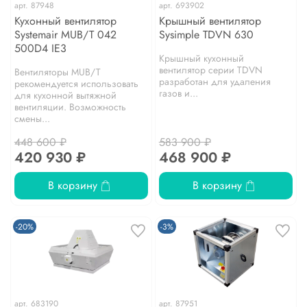
арт.
87948
арт.
693902
Кухонный вентилятор
Крышный вентилятор
Systemair MUB/T 042
Sysimple TDVN 630
500D4 IE3
Крышный кухонный
вентилятор серии TDVN
Вентиляторы MUB/T
разработан для удаления
рекомендуется использовать
газов и...
для кухонной вытяжной
вентиляции. Возможность
смены...
448 600 ₽
583 900 ₽
420 930 ₽
468 900 ₽
В корзину
В корзину
-20%
-3%
арт.
683190
арт.
87951