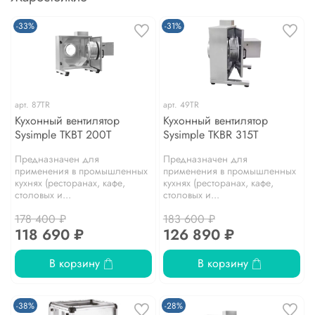
-33%
-31%
арт.
87TR
арт.
49TR
Кухонный вентилятор
Кухонный вентилятор
Sysimple TKBT 200T
Sysimple TKBR 315T
Предназначен для
Предназначен для
применения в промышленных
применения в промышленных
кухнях (ресторанах, кафе,
кухнях (ресторанах, кафе,
столовых и...
столовых и...
178 400 ₽
183 600 ₽
118 690 ₽
126 890 ₽
В корзину
В корзину
-38%
-28%