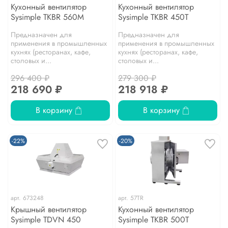
Кухонный вентилятор
Кухонный вентилятор
Sysimple TKBR 560M
Sysimple TKBR 450T
Предназначен для
Предназначен для
применения в промышленных
применения в промышленных
кухнях (ресторанах, кафе,
кухнях (ресторанах, кафе,
столовых и...
столовых и...
296 400 ₽
279 300 ₽
218 690 ₽
218 918 ₽
В корзину
В корзину
-22%
-20%
арт.
673248
арт.
57TR
Крышный вентилятор
Кухонный вентилятор
Sysimple TDVN 450
Sysimple TKBR 500T