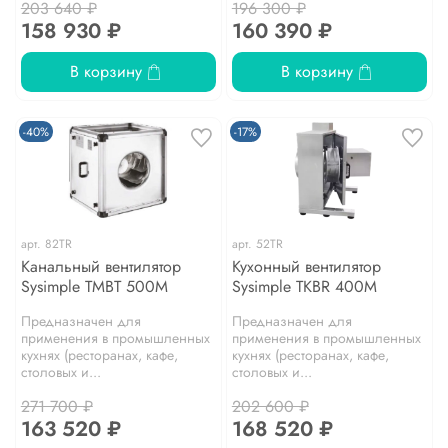
203 640 ₽
196 300 ₽
158 930 ₽
160 390 ₽
В корзину
В корзину
-40%
-17%
арт.
82TR
арт.
52TR
Канальный вентилятор
Кухонный вентилятор
Sysimple TMBT 500M
Sysimple TKBR 400M
Предназначен для
Предназначен для
применения в промышленных
применения в промышленных
кухнях (ресторанах, кафе,
кухнях (ресторанах, кафе,
столовых и...
столовых и...
271 700 ₽
202 600 ₽
163 520 ₽
168 520 ₽