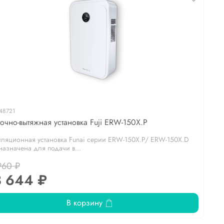
48721
очно-вытяжная установка Fuji ERW-150X.P
иляционная установка Funai серии ERW-150X.P/ ERW-150X.D
назначена для подачи в...
960 ₽
 644 ₽
В корзину