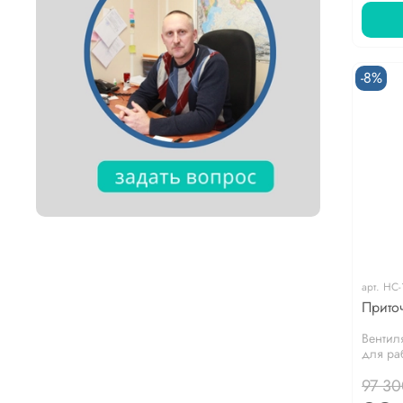
-8%
арт.
НС-
Прито
Вентил
для раб
97 30