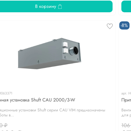
В корзину
-8%
1063371
арт.
Н
чная установка Shuft CAU 2000/3-W
Прит
яционные установки Shuft серии CAU VIM предназначены
Вент
оты в...
для р
0 ₽
106