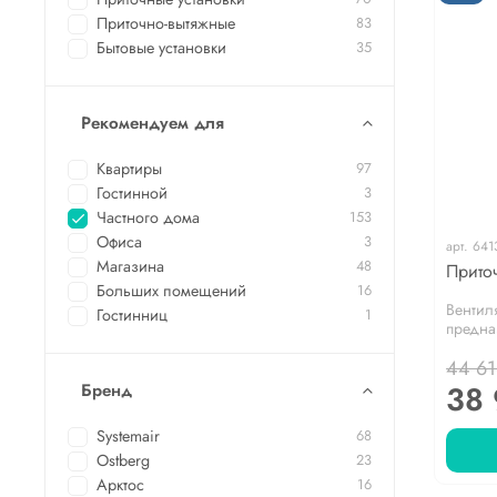
Приточно-вытяжные
83
Бытовые установки
35
Рекомендуем для
Квартиры
97
Гостинной
3
Частного дома
153
Офиса
3
арт.
641
Магазина
48
Приточ
Больших помещений
16
Вентил
Гостинниц
1
предна
44 61
38
Бренд
Systemair
68
Ostberg
23
Арктос
16