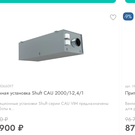
-9%
1066097
арт.
Н
чная установка Shuft CAU 2000/1-2,4/1
Прит
яционные установки Shuft серии CAU VIM предназначены
Вент
оты в...
для р
0 ₽
96 
 900 ₽
87