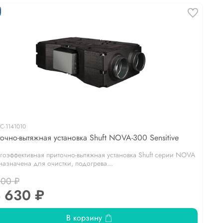
С-1141010
очно-вытяжная установка Shuft NOVA-300 Sensitive
гоэффективная приточно-вытяжная установка Shuft серии NOVA
азначена для очистки, подогрева...
400 ₽
 630 ₽
В корзину