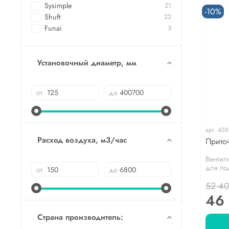
Sysimple
21
-10%
Shuft
22
Funai
3
Установочный диаметр, мм
от
до
арт.
458
Расход воздуха, м3/час
Прито
Вентил
для по
от
до
52 4
46
Страна производитель: