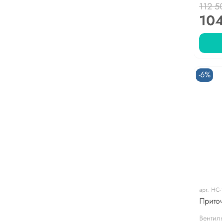
112 5
10
-6%
арт.
НС-
Прито
Вентил