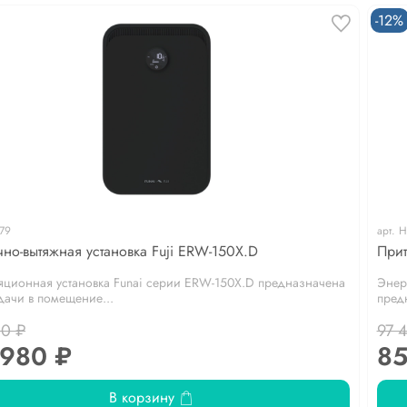
-12%
79
арт.
Н
чно-вытяжная установка Fuji ERW-150X.D
Прит
яционная установка Funai серии ERW-150X.D предназначена
Энер
дачи в помещение...
предн
00 ₽
97 
 980 ₽
85
В корзину