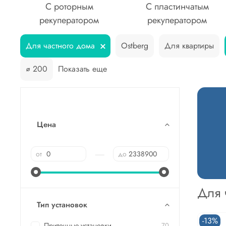
С роторным
С пластинчатым
рекуператором
рекуператором
Для частного дома
Ostberg
Для квартиры
⌀ 200
Показать еще
Цена
—
от
до
Для 
Тип установок
-13%
Приточные установки
70