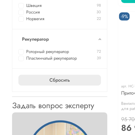
Швеция
98
Россия
30
-9%
Норвегия
22
Рекуператор
Роторный рекуператор
72
Пластинчатый рекуператор
39
Сбросить
арт.
НС-
Прито
Задать вопрос эксперту
Вентил
для раб
95 70
86