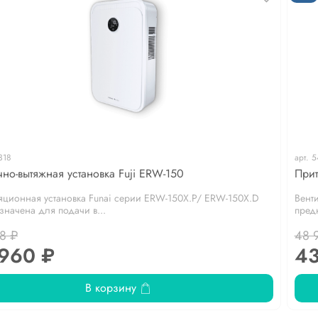
318
арт.
5
но-вытяжная установка Fuji ERW-150
Прит
яционная установка Funai серии ERW-150X.P/ ERW-150X.D
Вент
значена для подачи в...
пред
8 ₽
48 
 960 ₽
43
В корзину