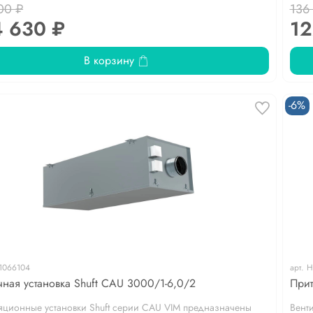
00 ₽
136
4 630 ₽
12
В корзину
-6%
1066104
арт.
Н
чная установка Shuft CAU 3000/1-6,0/2
Прит
яционные установки Shuft серии CAU VIM предназначены
Вент