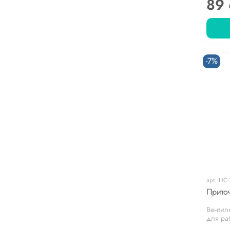
89
-7%
арт.
НС-
Прито
Вентил
для раб