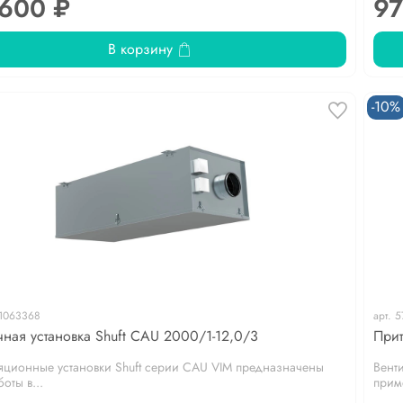
 600 ₽
97
В корзину
-10%
1063368
арт.
5
чная установка Shuft CAU 2000/1-12,0/3
Прит
яционные установки Shuft серии CAU VIM предназначены
Вент
оты в...
приме