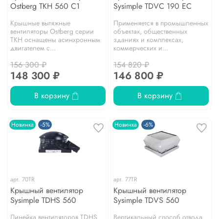
Ostberg TKH 560 С1
Sysimple TDVC 190 EC
Крышные вытяжные
Применяется в промышленных
вентиляторы Ostberg серии
объектах, общественных
TKH оснащены асинхронным
зданиях и комплексах,
двигателем с...
коммерческих и...
156 300 ₽
154 820 ₽
148 300 ₽
146 800 ₽
В корзину
В корзину
Новинка
-5%
Новинка
-6%
арт.
70TR
арт.
77TR
Крышный вентилятор
Крышный вентилятор
Sysimple TDHS 560
Sysimple TDVS 560
Линейка вентиляторов TDHS
Вертикальный способ отвода