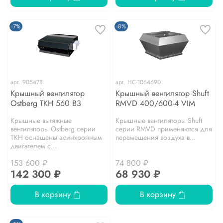
-7%
-8%
арт.
905478
арт.
НС-1064690
Крышный вентилятор
Крышный вентилятор Shuft
Ostberg TKH 560 B3
RMVD 400/600-4 VIM
Крышные вытяжные
Крышные вентиляторы Shuft
вентиляторы Ostberg серии
серии RMVD применяются для
TKH оснащены асинхронным
перемещения воздуха в...
двигателем с...
153 600 ₽
74 800 ₽
142 300 ₽
68 930 ₽
В корзину
В корзину