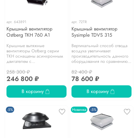
арт.
643891
арт.
72TR
Крышный вентилятор
Крышный вентилятор
Ostberg TKH 760 A1
Sysimple TDVS 315
Крышные вытяжные
Вертикальный способ отвода
вентиляторы Ostberg серии
воздуха увеличивает
TKH оснащены асинхронным
производительность данного
двигателем с...
оборудования по сравнению...
258 300 ₽
82 400 ₽
246 800 ₽
78 600 ₽
В корзину
В корзину
-5%
Новинка
-5%