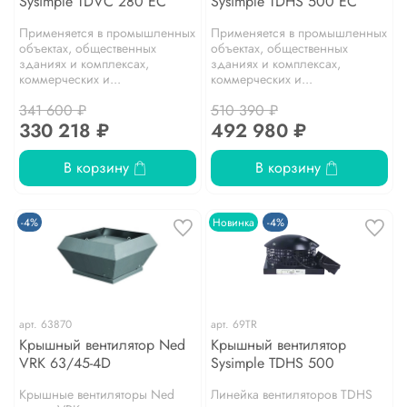
Sysimple TDVC 280 EC
Sysimple TDHS 500 EC
Применяется в промышленных
Применяется в промышленных
объектах, общественных
объектах, общественных
зданиях и комплексах,
зданиях и комплексах,
коммерческих и...
коммерческих и...
341 600 ₽
510 390 ₽
330 218 ₽
492 980 ₽
В корзину
В корзину
-4%
Новинка
-4%
арт.
63870
арт.
69TR
Крышный вентилятор Ned
Крышный вентилятор
VRK 63/45-4D
Sysimple TDHS 500
Крышные вентиляторы Ned
Линейка вентиляторов TDHS