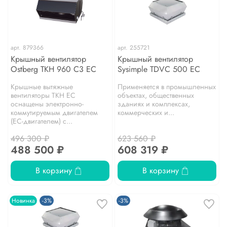
арт.
879366
арт.
255721
Крышный вентилятор
Крышный вентилятор
Ostberg TKH 960 C3 EC
Sysimple TDVC 500 EC
Крышные вытяжные
Применяется в промышленных
вентиляторы TKH EC
объектах, общественных
оснащены электронно-
зданиях и комплексах,
коммутируемым двигателем
коммерческих и...
(EC-двигателем) с...
496 300 ₽
623 560 ₽
488 500 ₽
608 319 ₽
В корзину
В корзину
Новинка
-3%
-3%