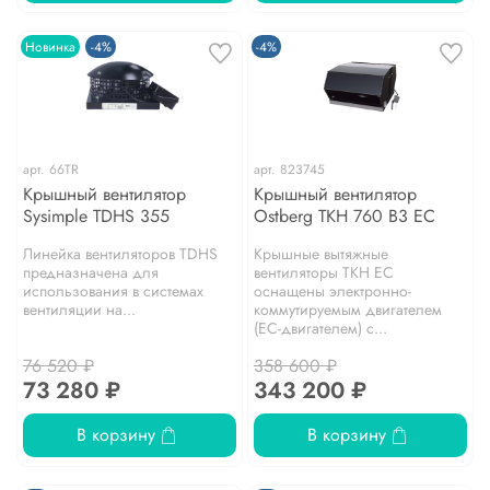
Новинка
-4%
-4%
арт.
66TR
арт.
823745
Крышный вентилятор
Крышный вентилятор
Sysimple TDHS 355
Ostberg TKH 760 B3 EC
Линейка вентиляторов TDHS
Крышные вытяжные
предназначена для
вентиляторы TKH EC
использования в системах
оснащены электронно-
вентиляции на...
коммутируемым двигателем
(EC-двигателем) с...
76 520 ₽
358 600 ₽
73 280 ₽
343 200 ₽
В корзину
В корзину