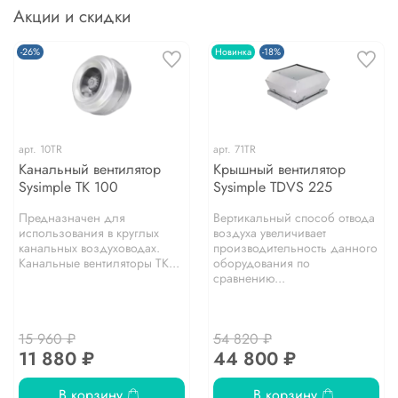
Акции и скидки
-26%
Новинка
-18%
арт.
10TR
арт.
71TR
Канальный вентилятор
Крышный вентилятор
Sysimple TK 100
Sysimple TDVS 225
Предназначен для
Вертикальный способ отвода
использования в круглых
воздуха увеличивает
канальных воздуховодах.
производительность данного
Канальные вентиляторы TK...
оборудования по
сравнению...
15 960 ₽
54 820 ₽
11 880 ₽
44 800 ₽
В корзину
В корзину