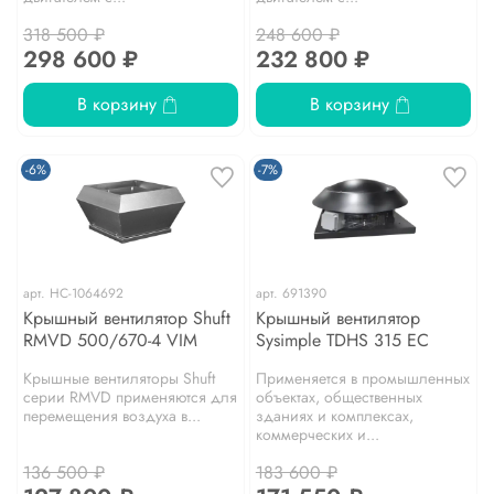
318 500 ₽
248 600 ₽
298 600 ₽
232 800 ₽
В корзину
В корзину
-6%
-7%
арт.
НС-1064692
арт.
691390
Крышный вентилятор Shuft
Крышный вентилятор
RMVD 500/670-4 VIM
Sysimple TDHS 315 EC
Крышные вентиляторы Shuft
Применяется в промышленных
серии RMVD применяются для
объектах, общественных
перемещения воздуха в...
зданиях и комплексах,
коммерческих и...
136 500 ₽
183 600 ₽