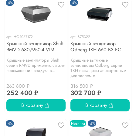
-4%
-4%
арт.
НС-1067172
арт.
875322
Крышный вентилятор Shuft
Крышный вентилятор
RMVD 630/950-4 VIM
Ostberg TKH 660 B3 EC
Крышные вентиляторы Shuft
Крышные вытяжные
серии RMVD применяются для
вентиляторы Ostberg серии
перемещения воздуха в...
TKH оснащены асинхронным
двигателем с...
263 800 ₽
316 500 ₽
252 400 ₽
302 700 ₽
В корзину
В корзину
-4%
Новинка
-5%