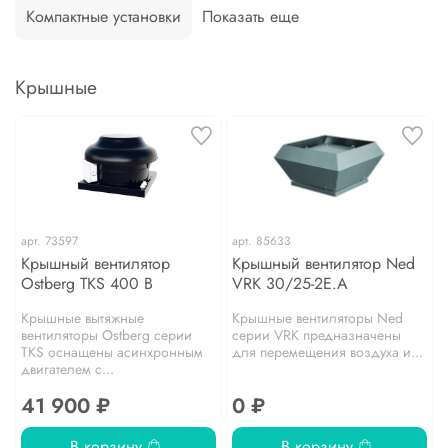
Компактные установки
Показать еще
Крышные
арт.
73597
арт.
85633
Крышный вентилятор
Крышный вентилятор Ned
Ostberg TKS 400 B
VRK 30/25-2E.A
Крышные вытяжные
Крышные вентиляторы Ned
вентиляторы Ostberg серии
серии VRK предназначены
TKS оснащены асинхронным
для перемещения воздуха и...
двигателем с...
41 900 ₽
0 ₽
В корзину
В корзину