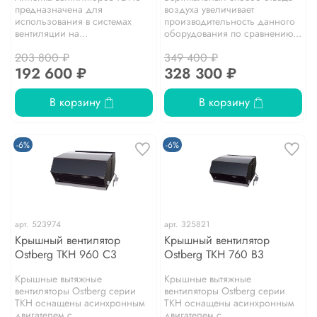
предназначена для
воздуха увеличивает
использования в системах
производительность данного
вентиляции на...
оборудования по сравнению...
203 800 ₽
349 400 ₽
192 600 ₽
328 300 ₽
В корзину
В корзину
-6%
-6%
арт.
523974
арт.
325821
Крышный вентилятор
Крышный вентилятор
Ostberg TKH 960 C3
Ostberg TKH 760 B3
Крышные вытяжные
Крышные вытяжные
вентиляторы Ostberg серии
вентиляторы Ostberg серии
TKH оснащены асинхронным
TKH оснащены асинхронным
двигателем с...
двигателем с...