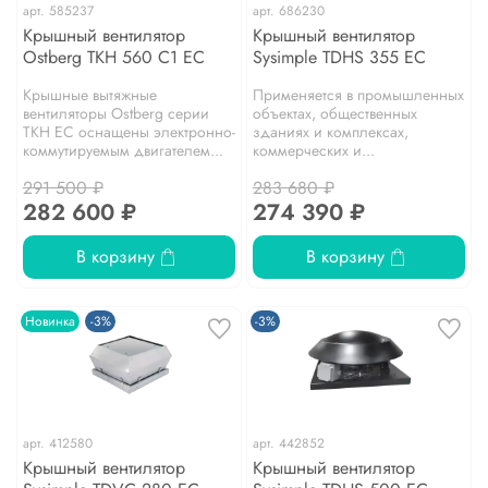
арт.
585237
арт.
686230
Крышный вентилятор
Крышный вентилятор
Ostberg TKH 560 С1 EC
Sysimple TDHS 355 EC
Крышные вытяжные
Применяется в промышленных
вентиляторы Ostberg серии
объектах, общественных
TKH EC оснащены электронно-
зданиях и комплексах,
коммутируемым двигателем...
коммерческих и...
291 500 ₽
283 680 ₽
282 600 ₽
274 390 ₽
В корзину
В корзину
Новинка
-3%
-3%
арт.
412580
арт.
442852
Крышный вентилятор
Крышный вентилятор