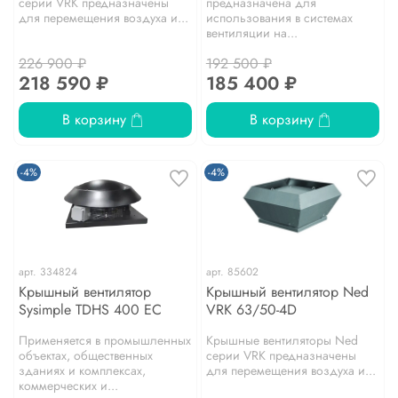
серии VRK предназначены
предназначена для
для перемещения воздуха и...
использования в системах
вентиляции на...
226 900 ₽
192 500 ₽
218 590 ₽
185 400 ₽
В корзину
В корзину
-4%
-4%
арт.
334824
арт.
85602
Крышный вентилятор
Крышный вентилятор Ned
Sysimple TDHS 400 EC
VRK 63/50-4D
Применяется в промышленных
Крышные вентиляторы Ned
объектах, общественных
серии VRK предназначены
зданиях и комплексах,
для перемещения воздуха и...
коммерческих и...