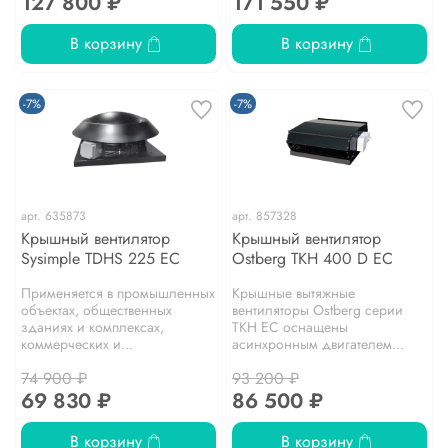
127 800 ₽
171 550 ₽
В корзину
В корзину
-7%
-7%
арт.
635873
арт.
857328
Крышный вентилятор
Крышный вентилятор
Sysimple TDHS 225 EC
Ostberg TKH 400 D EC
Применяется в промышленных
Крышные вытяжные
объектах, общественных
вентиляторы Ostberg серии
зданиях и комплексах,
TKH EC оснащены
коммерческих и...
асинхронным двигателем...
74 900 ₽
93 200 ₽
69 830 ₽
86 500 ₽
В корзину
В корзину