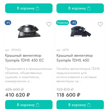
В корзину
В корзину
-4%
Новинка
-4%
арт.
390552
арт.
68TR
Крышный вентилятор
Крышный вентилятор
Sysimple TDHS 450 EC
Sysimple TDHS 450
Применяется в промышленных
Линейка вентиляторов TDHS
объектах, общественных
предназначена для
зданиях и комплексах,
использования в системах
коммерческих и...
вентиляции на...
428 600 ₽
123 812 ₽
410 620 ₽
118 600 ₽
В корзину
В корзину