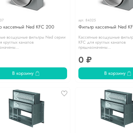
37
арт.
84325
р кассетный Ned KFC 200
Фильтр кассетный Ned K
ные воздушные фильтры Ned серии
Кассетные воздушные фильт
я круглых каналов
KFC для круглых каналов
значены...
предназначены...
0 ₽
В корзину
В корзину