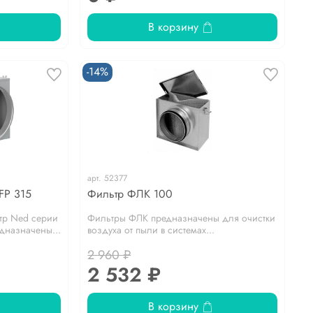
В корзину
-14%
арт.
52377
FP 315
Фильтр ФЛК 100
тр Ned серии
Фильтры ФЛК предназначены для очистки
дназначены...
воздуха от пыли в системах...
2 960 ₽
2 532 ₽
В корзину