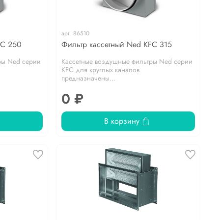
арт.
86510
FC 250
Фильтр кассетный Ned KFC 315
ры Ned серии
Кассетные воздушные фильтры Ned серии
KFC для круглых каналов
предназначены...
0 ₽
В корзину