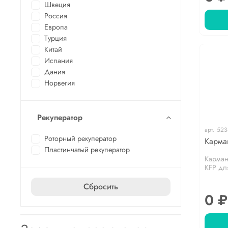
Швеция
Россия
Европа
Турция
Китай
Испания
Дания
Норвегия
Рекуператор
арт.
523
Роторный рекуператор
Карма
Пластинчатый рекуператор
Карман
KFP дл
Сбросить
0 ₽