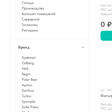
Склада
Кассет
Производства
FRC дл
предна
Больших помещений
Серверной
0 ₽
Гостинниц
Ресторана
Бренд
Systemair
Ostberg
Ned
Regin
Polar Bear
Арктос
арт.
206
Danfoss
Фильт
Turkov
Sysimple
Кассет
Soler Palau
FRC дл