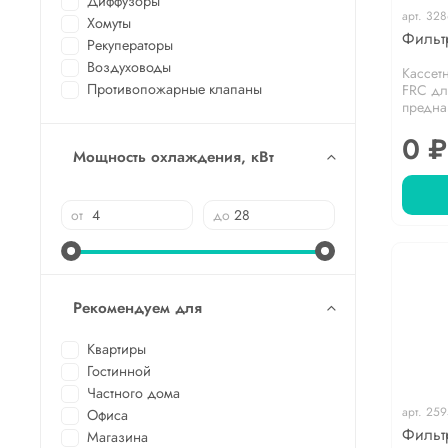
Диффузоры
арт.
328
Хомуты
Фильт
Рекуператоры
Воздуховоды
Кассет
Противопожарные клапаны
FRC дл
предна
0 ₽
Мощность охлаждения, кВт
от
до
Рекомендуем для
Квартиры
Гостинной
Частного дома
арт.
259
Офиса
Фильт
Магазина