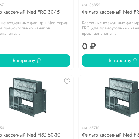
67
арт.
36852
р кассетный Ned FRC 30-15
Фильтр кассетный Ned F
ные воздушные фильтры Ned серии
Кассетные воздушные фильт
я прямоугольных каналов
FRC для прямоугольных кан
значены...
предназначены...
0 ₽
В корзину
В корзину
54
арт.
65712
р кассетный Ned FRC 50-30
Фильтр кассетный Ned F