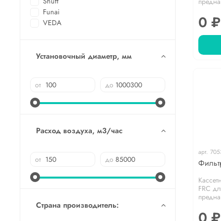
Shuft
предна
Funai
0 ₽
VEDA
Установочный диаметр, мм
от
до
Расход воздуха, м3/час
арт.
705
от
до
Фильт
Кассет
FRC дл
предна
Страна производитель:
0 ₽