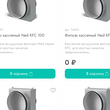
29
арт.
74283
р кассетный Ned KFC 100
Фильтр кассетный Ned K
ные воздушные фильтры Ned серии
Кассетные воздушные фильт
я круглых каналов
KFC для круглых каналов
значены...
предназначены...
0 ₽
В корзину
В корзину