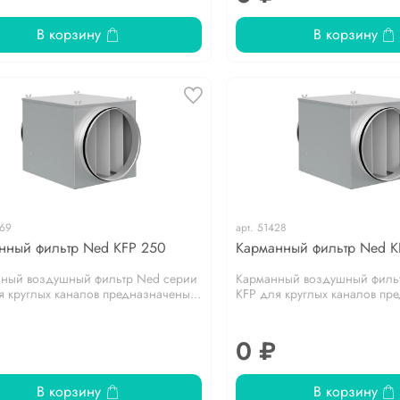
В корзину
В корзину
69
арт.
51428
нный фильтр Ned KFP 250
Карманный фильтр Ned K
ный воздушный фильтр Ned серии
Карманный воздушный филь
я круглых каналов предназначены...
KFP для круглых каналов пре
0 ₽
В корзину
В корзину