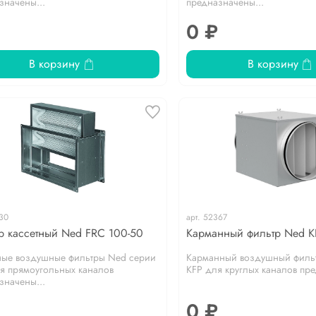
значены...
предназначены...
0 ₽
В корзину
В корзину
30
арт.
52367
р кассетный Ned FRC 100-50
Карманный фильтр Ned K
ные воздушные фильтры Ned серии
Карманный воздушный филь
я прямоугольных каналов
KFP для круглых каналов пре
значены...
0 ₽