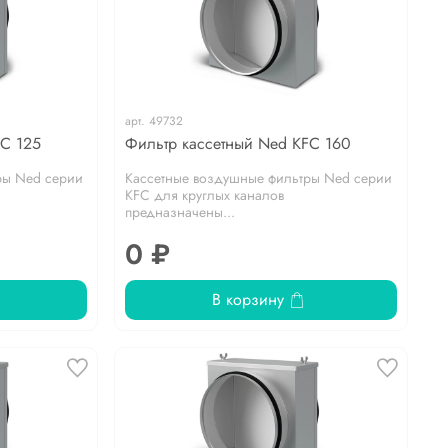
арт.
49732
FC 125
Фильтр кассетный Ned KFC 160
ры Ned серии
Кассетные воздушные фильтры Ned серии
KFC для круглых каналов
предназначены...
0 ₽
В корзину