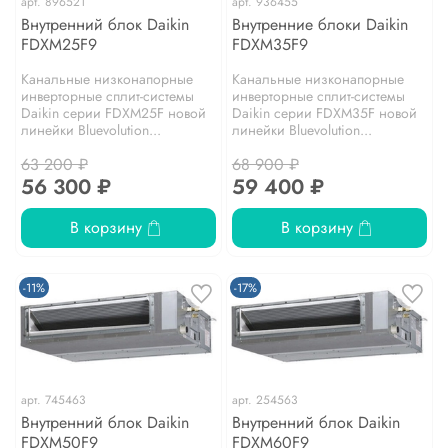
арт.
896521
арт.
936455
Внутренний блок Daikin
Внутренние блоки Daikin
FDXM25F9
FDXM35F9
Канальные низконапорные
Канальные низконапорные
инверторные сплит-системы
инверторные сплит-системы
Daikin серии FDXM25F новой
Daikin серии FDXM35F новой
линейки Bluevolution...
линейки Bluevolution...
63 200 ₽
68 900 ₽
56 300 ₽
59 400 ₽
В корзину
В корзину
-11%
-17%
арт.
745463
арт.
254563
Внутренний блок Daikin
Внутренний блок Daikin
FDXM50F9
FDXM60F9