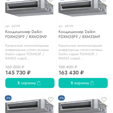
арт.
46298
арт.
46299
Кондиционер Daikin
Кондиционер Daikin
FDXM25F9 / RXM25N9
FDXM35F9 / RXM35M9
Канальные низконапорные
Канальные низконапорные
инверторные сплит-системы
инверторные сплит-системы
Daikin серии FDXM25F /
Daikin серии FDXM35F /
RXM25 новой...
RXM35 новой...
160 200 ₽
188 400 ₽
145 730 ₽
163 430 ₽
В корзину
В корзину
-9%
-9%