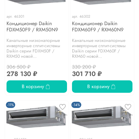
арт.
46301
арт.
46302
Кондиционер Daikin
Кондиционер Daikin
FDXM50F9 / RXM50N9
FDXM60F9 / RXM60N9
Канальные низконапорные
Канальные низконапорные
инверторные сплит-системы
инверторные сплит-системы
Daikin серии FDXM50F /
Daikin серии FDXM60F /
RXM50 новой...
RXM60 новой...
306 500 ₽
330 200 ₽
278 130 ₽
301 710 ₽
В корзину
В корзину
-11%
-14%