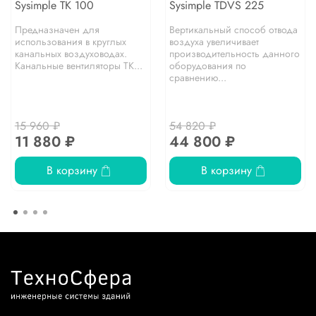
Sysimple TK 100
Sysimple TDVS 225
Предназначен для
Вертикальный способ отвода
использования в круглых
воздуха увеличивает
канальных воздуховодах.
производительность данного
Канальные вентиляторы TK...
оборудования по
сравнению...
15 960 ₽
54 820 ₽
11 880 ₽
44 800 ₽
В корзину
В корзину