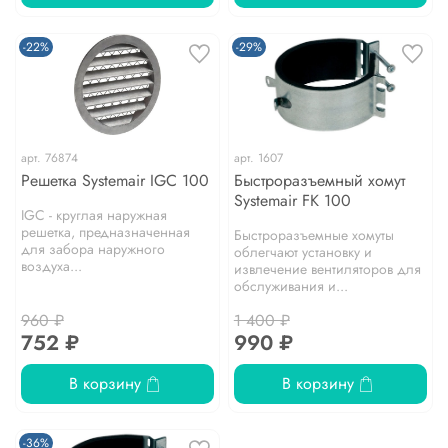
-22%
-29%
арт.
76874
арт.
1607
Решетка Systemair IGC 100
Быстроразъемный хомут
Systemair FK 100
IGC - круглая наружная
решетка, предназначенная
Быстроразъемные хомуты
для забора наружного
облегчают установку и
воздуха...
извлечение вентиляторов для
обслуживания и...
960 ₽
1 400 ₽
752 ₽
990 ₽
В корзину
В корзину
-36%