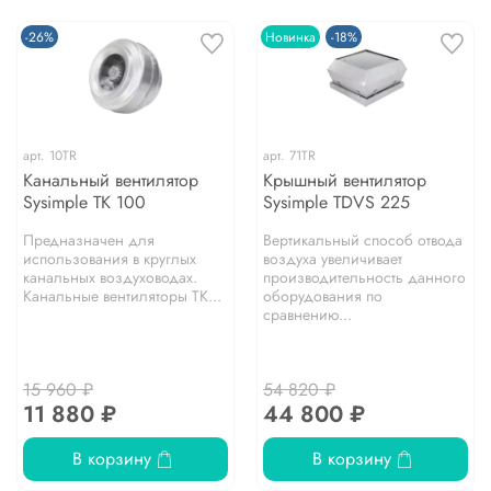
-26%
Новинка
-18%
арт.
10TR
арт.
71TR
Канальный вентилятор
Крышный вентилятор
Sysimple TK 100
Sysimple TDVS 225
Предназначен для
Вертикальный способ отвода
использования в круглых
воздуха увеличивает
канальных воздуховодах.
производительность данного
Канальные вентиляторы TK...
оборудования по
сравнению...
15 960 ₽
54 820 ₽
11 880 ₽
44 800 ₽
В корзину
В корзину