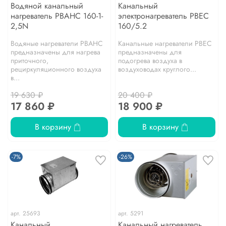
Водяной канальный
Канальный
нагреватель PBAHC 160-1-
электронагреватель PBEC
2,5N
160/5.2
Водяные нагреватели PBAHC
Канальные нагреватели PBEC
предназначены для нагрева
предназначены для
приточного,
подогрева воздуха в
рециркуляционного воздуха
воздуховодах круглого...
в...
19 630 ₽
20 400 ₽
17 860 ₽
18 900 ₽
В корзину
В корзину
-7%
-26%
арт.
25693
арт.
5291
Канальный
Канальный нагреватель