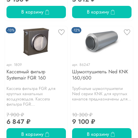
В корзину
В корзину
-13%
-12%
арт.
1809
арт.
86247
Кассетный фильтр
Шумоглушитель Ned KNK
Systemair FGR 160
160/600
Кассета фильтра FGR для
Трубчатые шумоглушители
круглых канальных
Ned серии KNK для круглых
воздуховодов. Кассета
каналов предназначены для...
фильтра FGR...
7 900 ₽
10 300 ₽
6 847 ₽
9 100 ₽
В корзину
В корзину