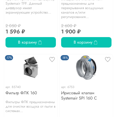
Systemair TFF. Данный
предназначены для
диффузор имеет
перекрывания воздушных
экранирующее устройство...
каналов и/или
регулирования...
2 050 ₽
2 600 ₽
1 596 ₽
1 900 ₽
В корзину
В корзину
-17%
-18%
арт.
85740
арт.
6753
Фильтр ФЛК 160
Ирисовый клапан
Systemair SPI 160 C
Фильтры ФЛК предназначены
для очистки воздуха от пыли в
системах...