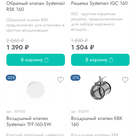
Обратный клапан Systemair
Решетка Systemair IGC 160
RSK 160
IGC - круглая наружная
решетка, предназначенная
Обратный клапан RSK
для забора наружного
предназначен для установки в
воздуха...
круглых воздуховодах.
2 060 ₽
1 890 ₽
1 390 ₽
1 504 ₽
В корзину
В корзину
-22%
-27%
арт.
161930
арт.
80296
Воздушный клапан
Воздушный клапан КВК
Systemair TFF-160-SW
160
Круглый приточный диффузор
Воздушные клапаны КВК