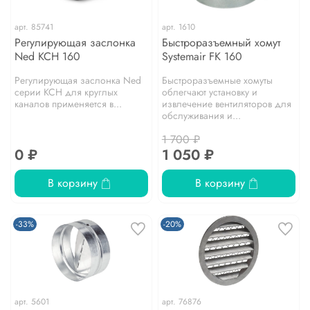
арт.
85741
арт.
1610
Регулирующая заслонка
Быстроразъемный хомут
Ned KCH 160
Systemair FK 160
Регулирующая заслонка Ned
Быстроразъемные хомуты
серии KCH для круглых
облегчают установку и
каналов применяется в...
извлечение вентиляторов для
обслуживания и...
1 700 ₽
0 ₽
1 050 ₽
В корзину
В корзину
-33%
-20%
арт.
5601
арт.
76876