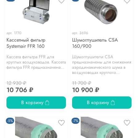
арт.
1770
арт.
3696
Кассетный фильтр
Шумоглушитель CSA
Systemair FFR 160
160/900
Кассета фильтра FFR для
Шумоглушители CSA
круглых воздуховодов. Кассета
предназначены для снижения
фильтра FFR предназначена...
аэpодинамического шума в
воздуховодах круглого...
12 930 ₽
11 700 ₽
10 706 ₽
10 900 ₽
В корзину
В корзину
-5%
-7%