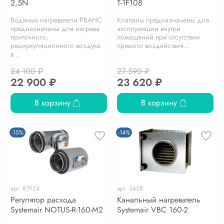
2,5N
Т-1F108
Водяные нагреватели PBAHC
Клапаны предназначены для
предназначены для нагрева
эксплуатации внутри
приточного,
помещений при отсутствии
рециркуляционного воздуха
прямого воздействия...
в...
24 100 ₽
27 590 ₽
22 900 ₽
23 620 ₽
В корзину
В корзину
-15%
-14%
арт.
87924
арт.
5458
Регулятор расхода
Канальный нагреватель
Systemair NOTUS-R-160-M2
Systemair VBC 160-2