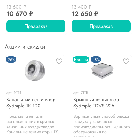
13 600 ₽
13 400 ₽
10 670 ₽
12 650 ₽
Предзаказ
Предзаказ
Акции и скидки
-26%
Новинка
-18%
арт.
10TR
арт.
71TR
Канальный вентилятор
Крышный вентилятор
Sysimple TK 100
Sysimple TDVS 225
Предназначен для
Вертикальный способ отвода
использования в круглых
воздуха увеличивает
канальных воздуховодах.
производительность данного
Канальные вентиляторы TK...
оборудования по
сравнению...