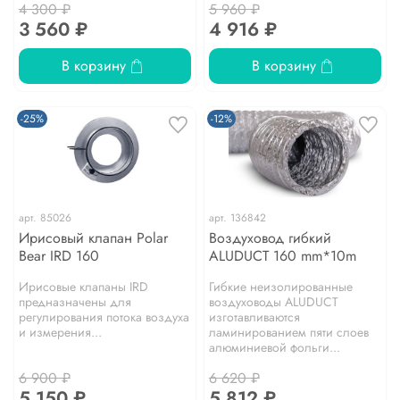
4 300 ₽
5 960 ₽
3 560 ₽
4 916 ₽
В корзину
В корзину
-25%
-12%
арт.
85026
арт.
136842
Ирисовый клапан Polar
Воздуховод гибкий
Bear IRD 160
ALUDUCT 160 mm*10m
Ирисовые клапаны IRD
Гибкие неизолированные
предназначены для
воздуховоды ALUDUCT
регулирования потока воздуха
изготавливаются
и измерения...
ламинированием пяти слоев
алюминиевой фольги...
6 900 ₽
6 620 ₽
5 150 ₽
5 812 ₽