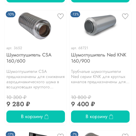
-10%
-13%
арт.
3652
арт.
68721
Шумоглушитель CSA
Шумоглушитель Ned KNK
160/600
160/900
Шумоглушители CSA
Трубчатые шумоглушители
предназначены для снижения
Ned серии KNK для круглых
аэpодинамического шума в
каналов предназначены для...
воздуховодах круглого...
10 300 ₽
10 800 ₽
9 280 ₽
9 400 ₽
В корзину
В корзину
-17%
-7%