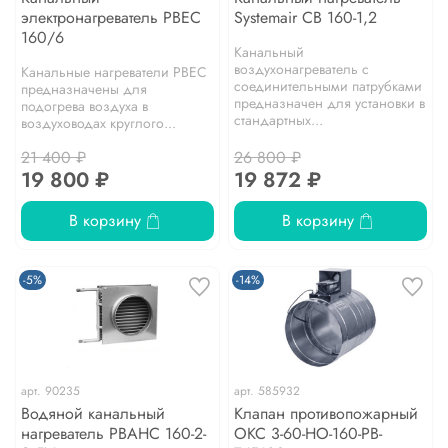
электронагреватель PBEC
Systemair CB 160-1,2
160/6
Канальный
воздухонагреватель с
Канальные нагреватели PBEC
соединительными патрубками
предназначены для
предназначен для установки в
подогрева воздуха в
стандартных...
воздуховодах круглого...
21 400 ₽
26 800 ₽
19 800 ₽
19 872 ₽
В корзину
В корзину
-5%
-14%
арт.
90235
арт.
585932
Водяной канальный
Клапан противопожарный
нагреватель PBAHC 160-2-
ОКС 3-60-НО-160-PB-