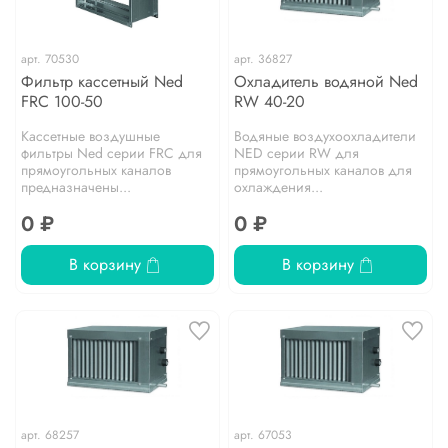
арт.
70530
арт.
36827
Фильтр кассетный Ned
Охладитель водяной Ned
FRC 100-50
RW 40-20
Кассетные воздушные
Водяные воздухоохладители
фильтры Ned серии FRC для
NED серии RW для
прямоугольных каналов
прямоугольных каналов для
предназначены...
охлаждения...
0 ₽
0 ₽
В корзину
В корзину
арт.
68257
арт.
67053