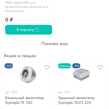
NED серии RW для
прямоугольных каналов для
охлаждения...
0 ₽
В корзину
Показать еще
Акции и скидки
-26%
Новинка
-18%
арт.
10TR
арт.
71TR
Канальный вентилятор
Крышный вентилятор
Sysimple TK 100
Sysimple TDVS 225